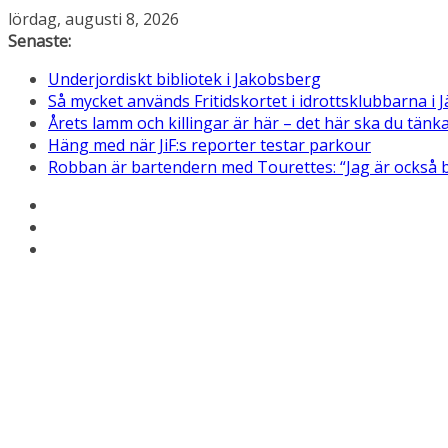
Hoppa
lördag, augusti 8, 2026
till
Senaste:
innehåll
Underjordiskt bibliotek i Jakobsberg
Så mycket används Fritidskortet i idrottsklubbarna i J
Årets lamm och killingar är här – det här ska du tän
Häng med när JiF:s reporter testar parkour
Robban är bartendern med Tourettes: “Jag är också 