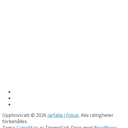
Upphovsrätt © 2026
Järfälla i Fokus
. Alla rättigheter
förbehålles.
Tema:
ColorMag
av ThemeGrill. Drivs med
WordPress
.