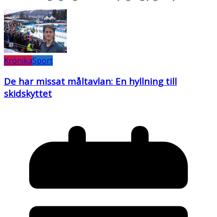
Krönika
Sport
De har missat måltavlan: En hyllning till
skidskyttet