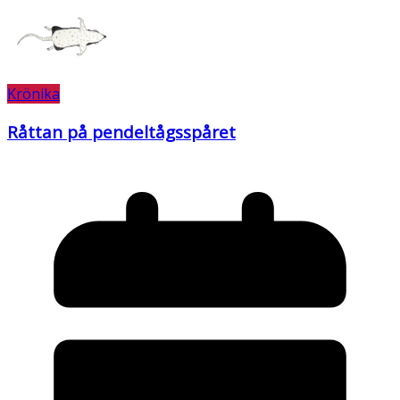
Krönika
Råttan på pendeltågsspåret