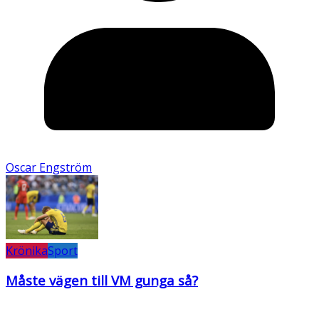
Oscar Engström
Krönika
Sport
Måste vägen till VM gunga så?