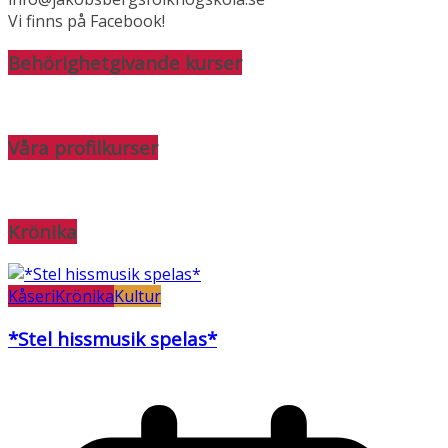
Vi finns på Facebook!
Behörighetgivande kurser
Våra profilkurser
Krönika
Kåseri
Krönika
Kultur
*Stel hissmusik spelas*