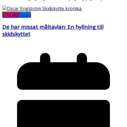
Krönika
Sport
De har missat måltavlan: En hyllning till
skidskyttet