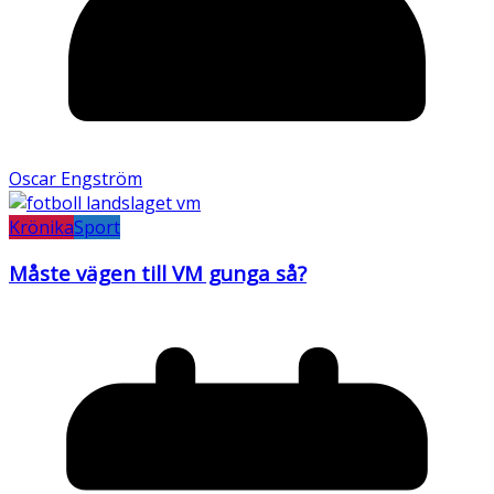
Oscar Engström
Krönika
Sport
Måste vägen till VM gunga så?