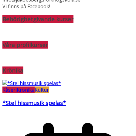
Vi finns på Facebook!
Behörighetgivande kurser
Våra profilkurser
Krönika
Kåseri
Krönika
Kultur
*Stel hissmusik spelas*