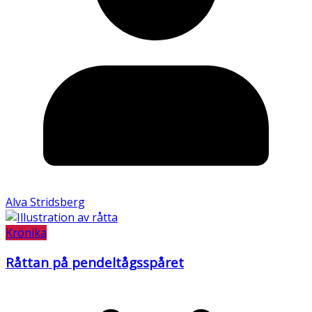
Alva Stridsberg
Krönika
Råttan på pendeltågsspåret