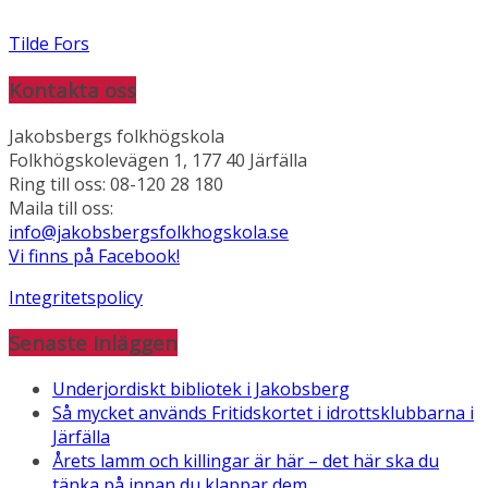
Tilde Fors
Kontakta oss
Jakobsbergs folkhögskola
Folkhögskolevägen 1, 177 40 Järfälla
Ring till oss: 08-120 28 180
Maila till oss:
info@jakobsbergsfolkhogskola.se
Vi finns på Facebook!
Integritetspolicy
Senaste inläggen
Underjordiskt bibliotek i Jakobsberg
Så mycket används Fritidskortet i idrottsklubbarna i
Järfälla
Årets lamm och killingar är här – det här ska du
tänka på innan du klappar dem