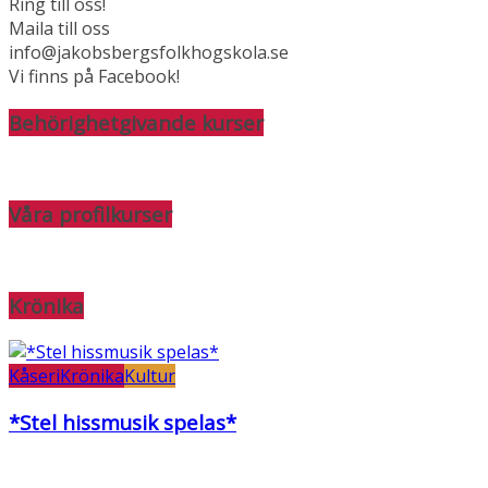
Ring till oss!
Maila till oss
info@jakobsbergsfolkhogskola.se
Vi finns på Facebook!
Behörighetgivande kurser
Våra profilkurser
Krönika
Kåseri
Krönika
Kultur
*Stel hissmusik spelas*