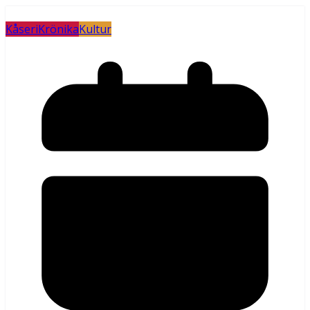
Kåseri
Krönika
Kultur