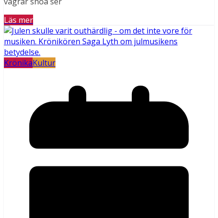
vägrar snöa ser
Läs mer
Krönika
Kultur