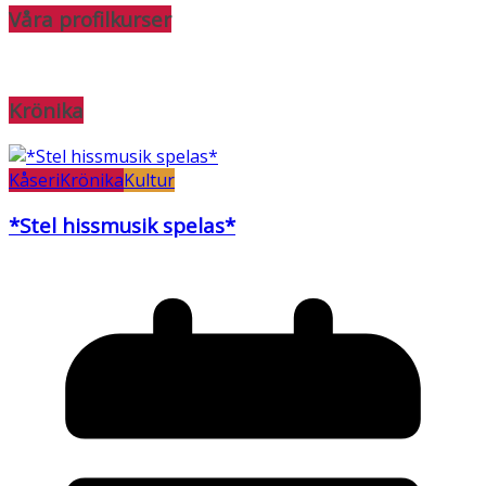
Våra profilkurser
Krönika
Kåseri
Krönika
Kultur
*Stel hissmusik spelas*