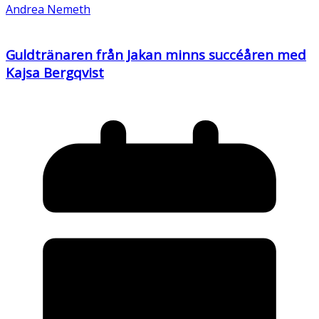
Andrea Nemeth
Guldtränaren från Jakan minns succéåren med
Kajsa Bergqvist