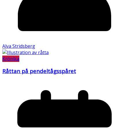
Alva Stridsberg
Krönika
Råttan på pendeltågsspåret