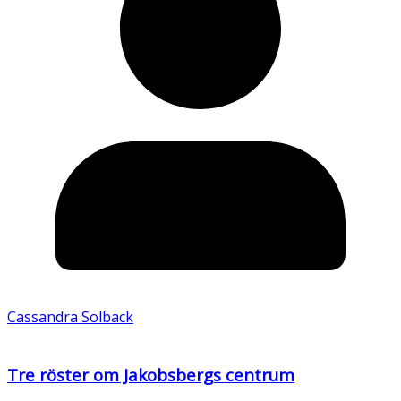
Cassandra Solback
Tre röster om Jakobsbergs centrum