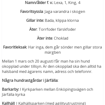
Namn/ålder f. v.:
Lexa, 1, King, 4
Favoritsyssla
: Jaga varandra i skogen
Gillar inte:
Bada, klippa klorna
Äter
: Torrfoder färskfoder
Äter inte
: Choklad
Favoritleksak
: Har inga, dem går sönder men gillar stora
märgben
Mellan 1 mars och 20 augusti får man ha sin hund
okopplad under tillsyn. Är den okopplad ska den alltid ha
halsband med ägarens namn, adress och telefonnr.
Några hundrastgårdar i Järfälla:
Barkarby:
I Kyrkparken mellan Enköpingsvägen och
Järfälla kyrka
Kallhäll
: I Kalhällsparken (med agilityutrustning)