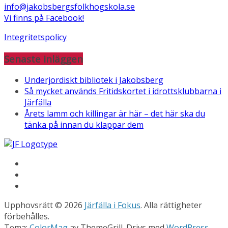
info@jakobsbergsfolkhogskola.se
Vi finns på Facebook!
Integritetspolicy
Senaste inläggen
Underjordiskt bibliotek i Jakobsberg
Så mycket används Fritidskortet i idrottsklubbarna i
Järfälla
Årets lamm och killingar är här – det här ska du
tänka på innan du klappar dem
Upphovsrätt © 2026
Järfälla i Fokus
. Alla rättigheter
förbehålles.
Tema:
ColorMag
av ThemeGrill. Drivs med
WordPress
.