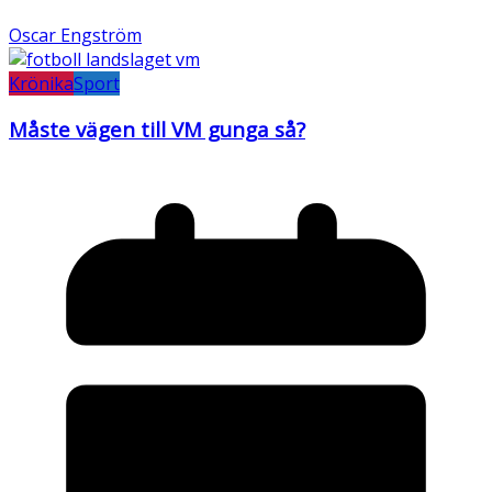
Oscar Engström
Krönika
Sport
Måste vägen till VM gunga så?