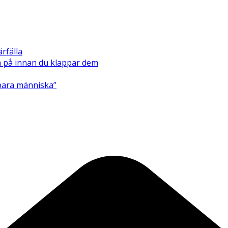
ärfälla
ka på innan du klappar dem
bara människa”