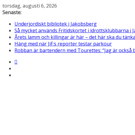
Hoppa
torsdag, augusti 6, 2026
till
Senaste:
innehåll
Underjordiskt bibliotek i Jakobsberg
Så mycket används Fritidskortet i idrottsklubbarna i J
Årets lamm och killingar är här – det här ska du tän
Häng med när JiF:s reporter testar parkour
Robban är bartendern med Tourettes: “Jag är också 