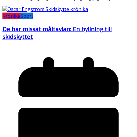
Krönika
Sport
De har missat måltavlan: En hyllning till
skidskyttet