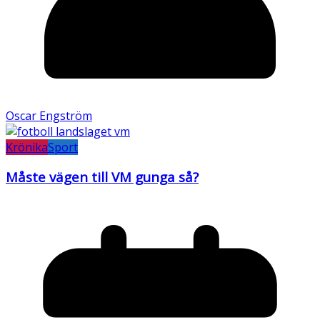
Oscar Engström
Krönika
Sport
Måste vägen till VM gunga så?