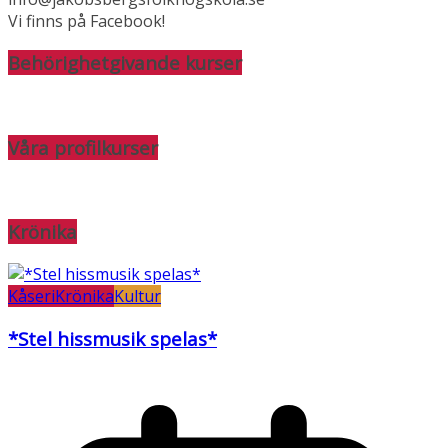
Vi finns på Facebook!
Behörighetgivande kurser
Våra profilkurser
Krönika
Kåseri
Krönika
Kultur
*Stel hissmusik spelas*