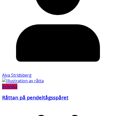
Alva Stridsberg
Krönika
Råttan på pendeltågsspåret