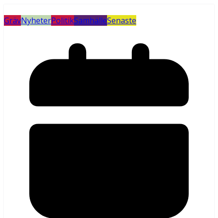
Gräv
Nyheter
Politik
Samhälle
Senaste