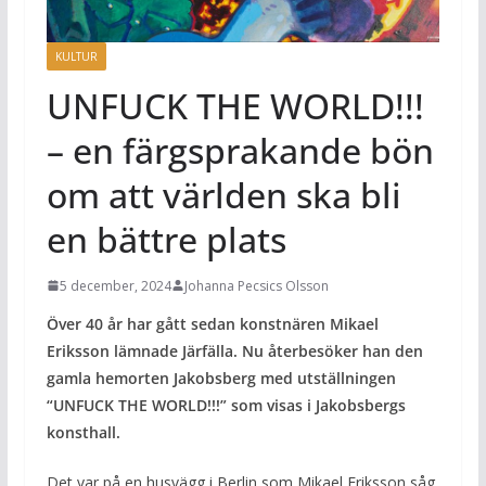
KULTUR
UNFUCK THE WORLD!!!
– en färgsprakande bön
om att världen ska bli
en bättre plats
5 december, 2024
Johanna Pecsics Olsson
Över 40 år har gått sedan konstnären Mikael
Eriksson lämnade Järfälla. Nu återbesöker han den
gamla hemorten Jakobsberg med utställningen
“UNFUCK THE WORLD!!!” som visas i Jakobsbergs
konsthall.
Det var på en husvägg i Berlin som Mikael Eriksson såg