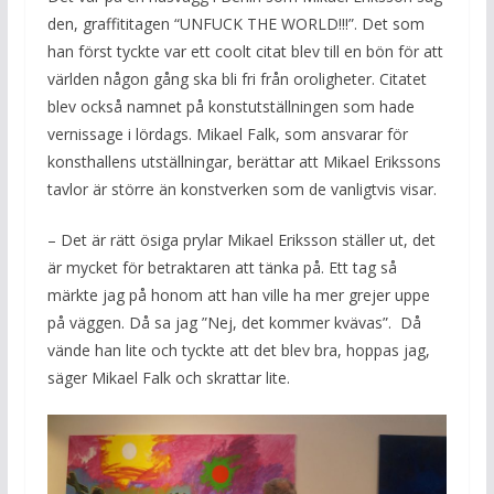
den, graffititagen “UNFUCK THE WORLD!!!”. Det som
han först tyckte var ett coolt citat blev till en bön för att
världen någon gång ska bli fri från oroligheter. Citatet
blev också namnet på konstutställningen som hade
vernissage i lördags. Mikael Falk, som ansvarar för
konsthallens utställningar, berättar att Mikael Erikssons
tavlor är större än konstverken som de vanligtvis visar.
– Det är rätt ösiga prylar Mikael Eriksson ställer ut, det
är mycket för betraktaren att tänka på. Ett tag så
märkte jag på honom att han ville ha mer grejer uppe
på väggen. Då sa jag ”Nej, det kommer kvävas”. Då
vände han lite och tyckte att det blev bra, hoppas jag,
säger Mikael Falk och skrattar lite.