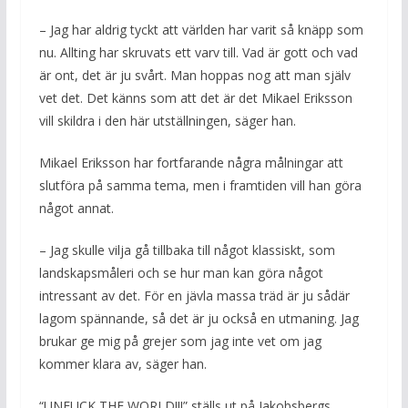
– Jag har aldrig tyckt att världen har varit så knäpp som
nu. Allting har skruvats ett varv till. Vad är gott och vad
är ont, det är ju svårt. Man hoppas nog att man själv
vet det. Det känns som att det är det Mikael Eriksson
vill skildra i den här utställningen, säger han.
Mikael Eriksson har fortfarande några målningar att
slutföra på samma tema, men i framtiden vill han göra
något annat.
– Jag skulle vilja gå tillbaka till något klassiskt, som
landskapsmåleri och se hur man kan göra något
intressant av det. För en jävla massa träd är ju sådär
lagom spännande, så det är ju också en utmaning. Jag
brukar ge mig på grejer som jag inte vet om jag
kommer klara av, säger han.
“UNFUCK THE WORLD!!!” ställs ut på Jakobsbergs