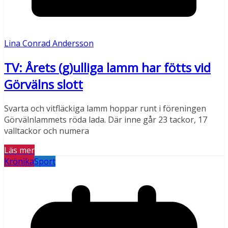
Lina Conrad Andersson
TV: Årets (g)ulliga lamm har fötts vid
Görvälns slott
Svarta och vitfläckiga lamm hoppar runt i föreningen
Görvälnlammets röda lada. Där inne går 23 tackor, 17
valltackor och numera
Läs mer
Krönika
Sport