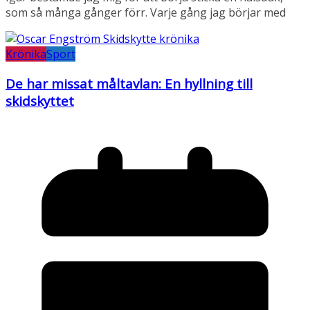
som så många gånger förr. Varje gång jag börjar med
Krönika
Sport
De har missat måltavlan: En hyllning till
skidskyttet