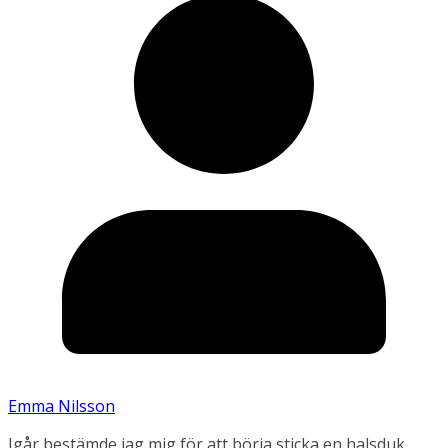
Emma Nilsson
Igår bestämde jag mig för att börja sticka en halsduk,