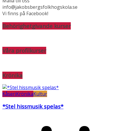
Maila till oss
info@jakobsbergsfolkhogskola.se
Vi finns på Facebook!
Behörighetgivande kurser
Våra profilkurser
Krönika
Kåseri
Krönika
Kultur
*Stel hissmusik spelas*