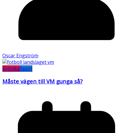
Oscar Engström
Krönika
Sport
Måste vägen till VM gunga så?