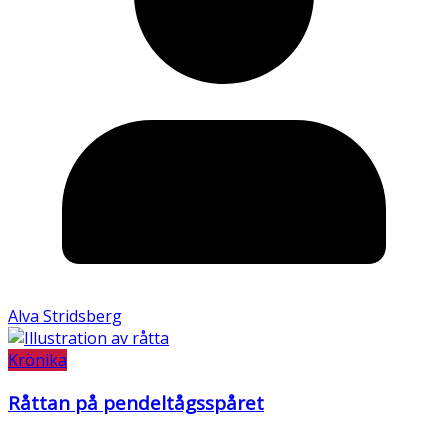
Alva Stridsberg
Krönika
Råttan på pendeltågsspåret