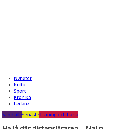
Nyheter
Kultur
Sport
Krönika
Ledare
Samhälle
Senaste
Träning och hälsa
Hallå där distansläraren… Malin