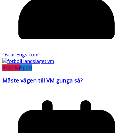
Oscar Engström
Krönika
Sport
Måste vägen till VM gunga så?