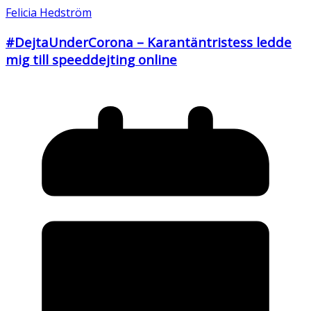
Felicia Hedström
#DejtaUnderCorona – Karantäntristess ledde
mig till speeddejting online