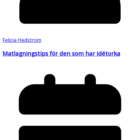
Felicia Hedström
Matlagningstips för den som har idétorka