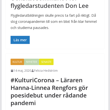
flygledarstudenten Don Lee
Flygledarutbildningen skulle precis ta fart på riktigt. Då
slog coronapandemin till som en blixt från klar himmel
och studierna pausades.
Läs mer
KULTUR
NYHETER
SENASTE
14 maj, 2020
Felicia Hedström
#KulturiCorona – Läraren
Hanna-Linnea Rengfors gör
poesidebut under rådande
pandemi