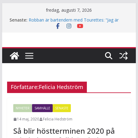
Hoppa
fredag, augusti 7, 2026
till
Senaste:
Robban är bartendern med Tourettes: “Jag är
innehåll
också bara människa”
Underjordiskt bibliotek i Jakobsberg
Så mycket används Fritidskortet i idrottsklubbarna
i Järfälla
Årets lamm och killingar är här – det här ska du
tänka på innan du klappar dem
Häng med när JiF:s reporter testar parkour
Författare:
Felicia Hedström
NYHETER
SAMHÄLLE
SENASTE
14 maj, 2020
Felicia Hedström
Så blir höstterminen 2020 på