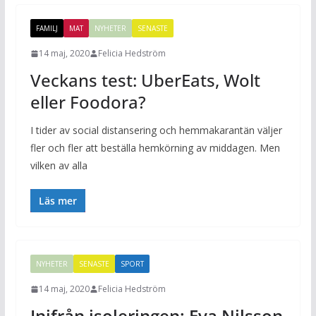
FAMILJ
MAT
NYHETER
SENASTE
14 maj, 2020
Felicia Hedström
Veckans test: UberEats, Wolt
eller Foodora?
I tider av social distansering och hemmakarantän väljer
fler och fler att beställa hemkörning av middagen. Men
vilken av alla
Läs mer
NYHETER
SENASTE
SPORT
14 maj, 2020
Felicia Hedström
Inifrån isoleringen: Eva Nilsson