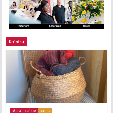
Krönika
KÅSERI
KRÖNIKA
KULTUR