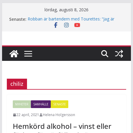
Hoppa
lördag, augusti 8, 2026
till
Senaste:
Robban är bartendern med Tourettes: “Jag är
innehåll
också bara människa”
Underjordiskt bibliotek i Jakobsberg
Så mycket används Fritidskortet i idrottsklubbarna
i Järfälla
Årets lamm och killingar är här – det här ska du
tänka på innan du klappar dem
Häng med när JiF:s reporter testar parkour
chiliz
NYHETER
SAMHÄLLE
SENASTE
22 april, 2021
Helena Holgersson
Hemkörd alkohol – vinst eller