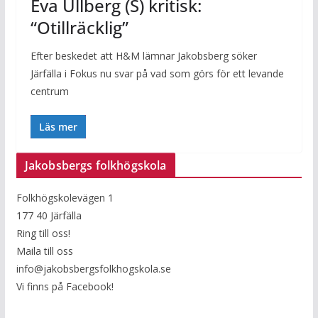
Eva Ullberg (S) kritisk:
“Otillräcklig”
Efter beskedet att H&M lämnar Jakobsberg söker
Järfälla i Fokus nu svar på vad som görs för ett levande
centrum
Läs mer
Jakobsbergs folkhögskola
Folkhögskolevägen 1
177 40 Järfälla
Ring till oss!
Maila till oss
info@jakobsbergsfolkhogskola.se
Vi finns på Facebook!