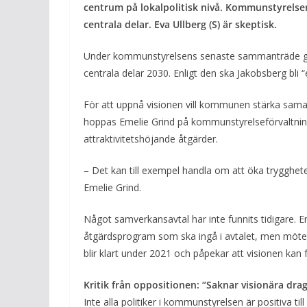
centrum på lokalpolitisk nivå. Kommunstyrelse
centrala delar. Eva Ullberg (S) är skeptisk.
Under kommunstyrelsens senaste sammanträde godk
centrala delar 2030. Enligt den ska Jakobsberg bli 
För att uppnå visionen vill kommunen stärka sama
hoppas Emelie Grind på kommunstyrelseförvaltni
attraktivitetshöjande åtgärder.
– Det kan till exempel handla om att öka trygghete
Emelie Grind.
Något samverkansavtal har inte funnits tidigare. E
åtgärdsprogram som ska ingå i avtalet, men möten
blir klart under 2021 och påpekar att visionen kan 
Kritik från oppositionen: “Saknar visionära dra
Inte alla politiker i kommunstyrelsen är positiva t