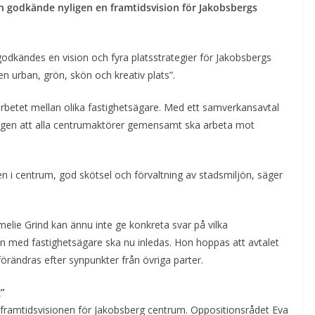
n godkände nyligen en framtidsvision för Jakobsbergs
ändes en vision och fyra platsstrategier för Jakobsbergs
“en urban, grön, skön och kreativ plats”.
rbetet mellan olika fastighetsägare. Med ett samverkansavtal
ngen att alla centrumaktörer gemensamt ska arbeta mot
n i centrum, god skötsel och förvaltning av stadsmiljön, säger
melie Grind kan ännu inte ge konkreta svar på vilka
 med fastighetsägare ska nu inledas. Hon hoppas att avtalet
förändras efter synpunkter från övriga parter.
g”
ill framtidsvisionen för Jakobsberg centrum. Oppositionsrådet Eva