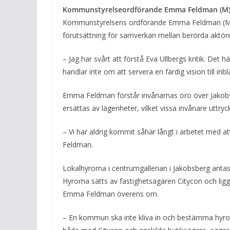
Kommunstyrelseordförande Emma Feldman (M) 
Kommunstyrelsens ordförande Emma Feldman (M) m
förutsättning för samverkan mellan berörda aktör
– Jag har svårt att förstå Eva Ullbergs kritik. Det
handlar inte om att servera en färdig vision till 
Emma Feldman förstår invånarnas oro över Jakobsb
ersättas av lägenheter, vilket vissa invånare uttry
– Vi har aldrig kommit såhär långt i arbetet med a
Feldman.
Lokalhyrorna i centrumgallerian i Jakobsberg antas v
Hyrorna sätts av fastighetsägaren Citycon och li
Emma Feldman överens om.
– En kommun ska inte kliva in och bestämma hyror