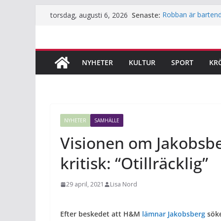
Hoppa
Senaste:
Robban är bartend
torsdag, augusti 6, 2026
till
människa”
Underjordiskt bibl
innehåll
Så mycket används F
Årets lamm och kil
NYHETER
KULTUR
SPORT
KR
innan du klappar 
Häng med när JiF:s
NYHETER
SAMHÄLLE
Visionen om Jakobsber
kritisk: “Otillräcklig”
29 april, 2021
Lisa Nord
Efter beskedet att H&M
lämnar Jakobsberg
söke