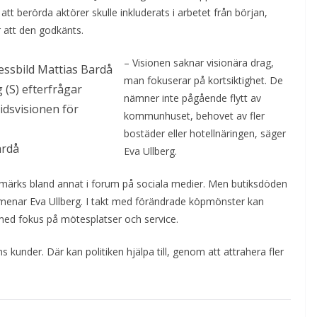
 att berörda aktörer skulle inkluderats i arbetet från början,
er att den godkänts.
– Visionen saknar visionära drag,
man fokuserar på kortsiktighet. De
 (S) efterfrågar
nämner inte pågående flytt av
idsvisionen för
kommunhuset, behovet av fler
bostäder eller hotellnäringen, säger
ardå
Eva Ullberg.
 märks bland annat i forum på sociala medier. Men butiksdöden
, menar Eva Ullberg. I takt med förändrade köpmönster kan
med fokus på mötesplatser och service.
s kunder. Där kan politiken hjälpa till, genom att attrahera fler