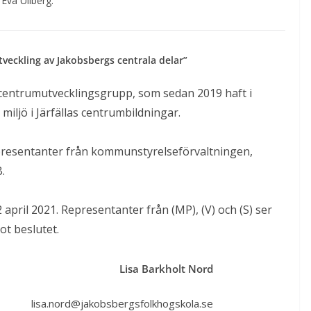
 Eva Ullberg.
utveckling av Jakobsbergs centrala delar”
entrumutvecklingsgrupp, som sedan 2019 haft i
miljö i Järfällas centrumbildningar.
presentanter från kommunstyrelseförvaltningen,
B.
ril 2021. Representanter från (MP), (V) och (S) ser
ot beslutet.
Lisa Barkholt Nord
lisa.nord@jakobsbergsfolkhogskola.se