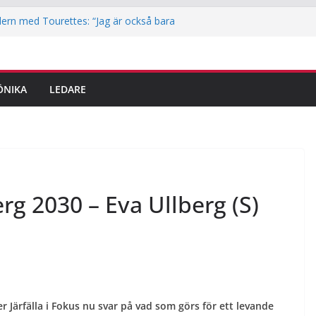
ern med Tourettes: “Jag är också bara
iotek i Jakobsberg
ritidskortet i idrottsklubbarna i Järfälla
lingar är här – det här ska du tänka på
ÖNIKA
LEDARE
dem
 reporter testar parkour
g 2030 – Eva Ullberg (S)
r Järfälla i Fokus nu svar på vad som görs för ett levande