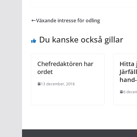
Växande intresse för odling
Du kanske också gillar
Chefredaktören har
Hitta 
ordet
Järfä
hand-
13 december, 2018
6 dece