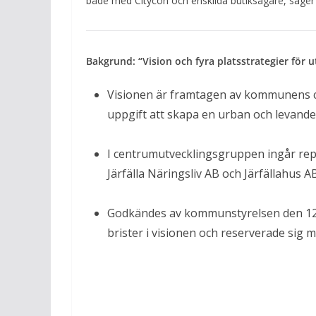
både med Citycon och enskilda butiksägare, säger
Bakgrund: “Vision och fyra platsstrategier för 
Visionen är framtagen av kommunens c
uppgift att skapa en urban och levande 
I centrumutvecklingsgruppen ingår re
Järfälla Näringsliv AB och Järfällahus A
Godkändes av kommunstyrelsen den 12 ap
brister i visionen och reserverade sig m