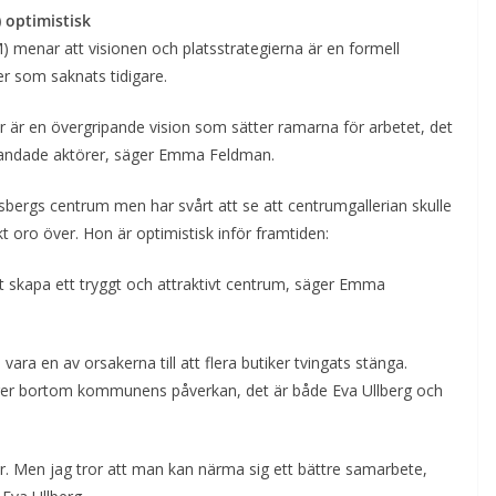
optimistisk
enar att visionen och platsstrategierna är en formell
er som saknats tidigare.
 här är en övergripande vision som sätter ramarna för arbetet, det
inblandade aktörer, säger Emma Feldman.
ergs centrum men har svårt att se att centrumgallerian skulle
ckt oro över. Hon är optimistisk inför framtiden:
tt skapa ett tryggt och attraktivt centrum, säger Emma
ara en av orsakerna till att flera butiker tvingats stänga.
gger bortom kommunens påverkan, det är både Eva Ullberg och
. Men jag tror att man kan närma sig ett bättre samarbete,