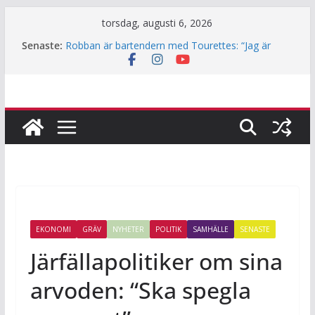
Hoppa
torsdag, augusti 6, 2026
till
Senaste:
Robban är bartendern med Tourettes: “Jag är
innehåll
också bara människa”
Underjordiskt bibliotek i Jakobsberg
Så mycket används Fritidskortet i idrottsklubbarna
i Järfälla
Årets lamm och killingar är här – det här ska du
tänka på innan du klappar dem
Häng med när JiF:s reporter testar parkour
EKONOMI
GRÄV
NYHETER
POLITIK
SAMHÄLLE
SENASTE
Järfällapolitiker om sina
arvoden: “Ska spegla