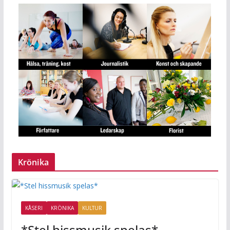
Krönika
KÅSERI
KRÖNIKA
KULTUR
*Stel hissmusik spelas*