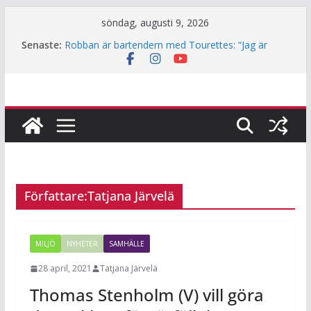
Hoppa
söndag, augusti 9, 2026
till
Senaste:
Robban är bartendern med Tourettes: “Jag är
innehåll
också bara människa”
Underjordiskt bibliotek i Jakobsberg
Så mycket används Fritidskortet i idrottsklubbarna
i Järfälla
Årets lamm och killingar är här – det här ska du
tänka på innan du klappar dem
Häng med när JiF:s reporter testar parkour
Författare:
Tatjana Järvelä
MILJÖ
NYHETER
SAMHÄLLE
28 april, 2021
Tatjana Järvelä
Thomas Stenholm (V) vill göra