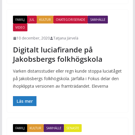
FAMILJ
JUL
KULTUR
OKATEGORISERADE
SAMHÄLLE
VIDEO
10 december, 2020
Tatjana Järvelä
Digitalt luciafirande på
Jakobsbergs folkhögskola
Varken distansstudier eller regn kunde stoppa luciatåget
på Jakobsbergs folkhögskola. Järfälla i Fokus delar den
ihopklippta versionen av framträdandet. Eleverna
Läs mer
FAMILJ
KULTUR
SAMHÄLLE
SENASTE