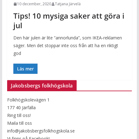
10 december, 2020
Tatjana Järvelä
Tips! 10 mysiga saker att göra i
jul
Den här julen är lite “annorlunda”, som IKEA-reklamen
säger. Men det stoppar inte oss från att ha en riktigt
god
Läs mer
Jakobsbergs folkhögskola
Folkhögskolevägen 1
177 40 Järfälla
Ring till oss!
Maila till oss
info@jakobsbergsfolkhogskola.se
Vi finns på Facebook!