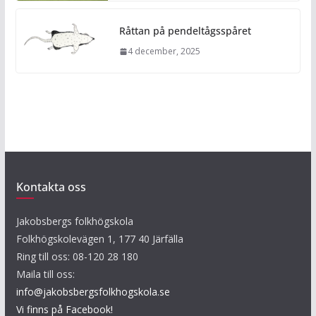
Råttan på pendeltågsspåret
4 december, 2025
Kontakta oss
Jakobsbergs folkhögskola
Folkhögskolevägen 1, 177 40 Järfälla
Ring till oss: 08-120 28 180
Maila till oss:
info@jakobsbergsfolkhogskola.se
Vi finns på Facebook!