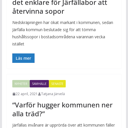
det enklare för Järfällabor att
återvinna sopor
Nedskräpningen har ökat markant i kommunen, sedan
Järfälla kommun beslutade sig för att tömma
hushållssopor i bostadsområdena varannan vecka
istället
Läs mer
NYHETER
SAMHÄLLE
SENASTE
22 april, 2021
Tatjana Järvelä
“Varför hugger kommunen ner
alla träd?”
Järfällas invånare är upprörda över att kommunen fäller