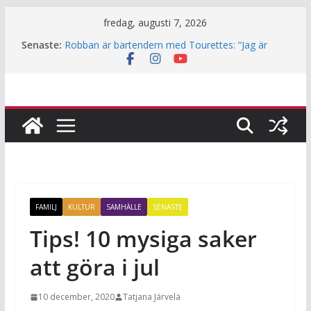
Hoppa
fredag, augusti 7, 2026
till
Senaste:
Robban är bartendern med Tourettes: “Jag är
innehåll
också bara människa”
Underjordiskt bibliotek i Jakobsberg
Så mycket används Fritidskortet i idrottsklubbarna
i Järfälla
Årets lamm och killingar är här – det här ska du
tänka på innan du klappar dem
Häng med när JiF:s reporter testar parkour
FAMILJ
KULTUR
SAMHÄLLE
SENASTE
Tips! 10 mysiga saker
att göra i jul
10 december, 2020
Tatjana Järvelä