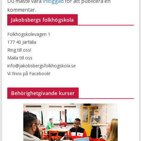
Du måste vara
inloggad
för att publicera en
kommentar.
Jakobsbergs folkhögskola
Folkhögskolevägen 1
177 40 Järfälla
Ring till oss!
Maila till oss
info@jakobsbergsfolkhogskola.se
Vi finns på Facebook!
Behörighetgivande kurser