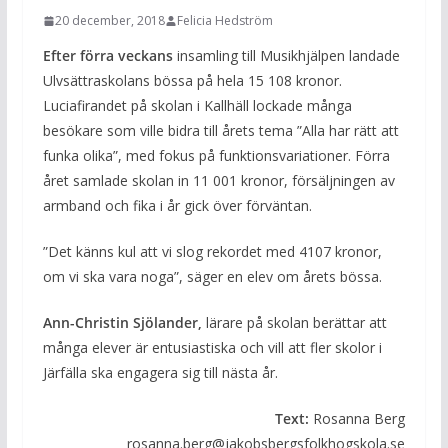
20 december, 2018
Felicia Hedström
Efter förra veckans
insamling till Musikhjälpen landade
Ulvsättraskolans bössa på hela 15 108 kronor.
Luciafirandet på skolan i Kallhäll lockade många
besökare som ville bidra till årets tema ”Alla har rätt att
funka olika”, med fokus på funktionsvariationer. Förra
året samlade skolan in 11 001 kronor, försäljningen av
armband och fika i år gick över förväntan.
”Det känns kul att vi slog rekordet med 4107 kronor,
om vi ska vara noga”, säger en elev om årets bössa.
Ann-Christin Sjölander,
lärare på skolan berättar att
många elever är entusiastiska och vill att fler skolor i
Järfälla ska engagera sig till nästa år.
Text:
Rosanna Berg
rosanna.berg@jakobsbergsfolkhogskola.se