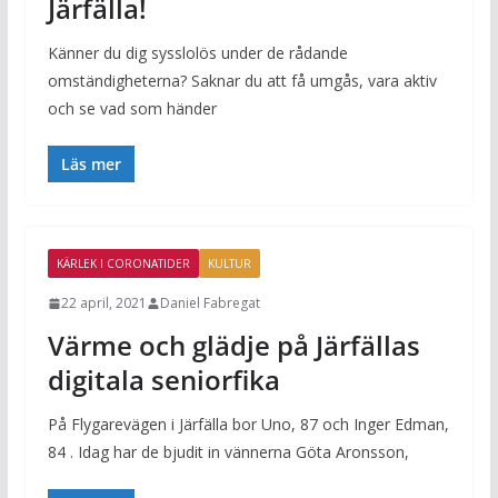
Järfälla!
Känner du dig sysslolös under de rådande
omständigheterna? Saknar du att få umgås, vara aktiv
och se vad som händer
Läs mer
KÄRLEK I CORONATIDER
KULTUR
22 april, 2021
Daniel Fabregat
Värme och glädje på Järfällas
digitala seniorfika
På Flygarevägen i Järfälla bor Uno, 87 och Inger Edman,
84 . Idag har de bjudit in vännerna Göta Aronsson,