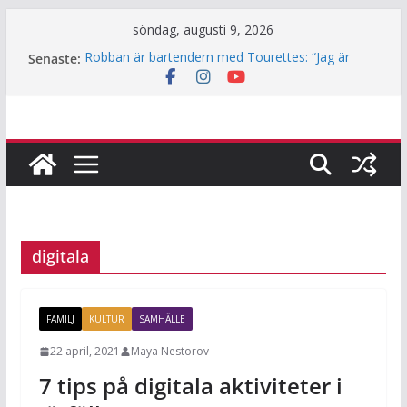
Hoppa
söndag, augusti 9, 2026
till
Senaste:
Robban är bartendern med Tourettes: “Jag är
innehåll
också bara människa”
Underjordiskt bibliotek i Jakobsberg
Så mycket används Fritidskortet i idrottsklubbarna
i Järfälla
Årets lamm och killingar är här – det här ska du
tänka på innan du klappar dem
Häng med när JiF:s reporter testar parkour
digitala
FAMILJ
KULTUR
SAMHÄLLE
22 april, 2021
Maya Nestorov
7 tips på digitala aktiviteter i