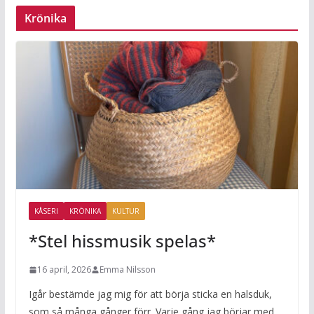
Krönika
KÅSERI
KRÖNIKA
KULTUR
*Stel hissmusik spelas*
16 april, 2026
Emma Nilsson
Igår bestämde jag mig för att börja sticka en halsduk,
som så många gånger förr. Varje gång jag börjar med