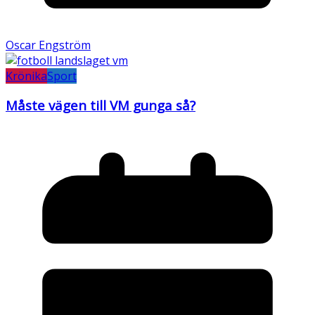
Oscar Engström
Krönika
Sport
Måste vägen till VM gunga så?