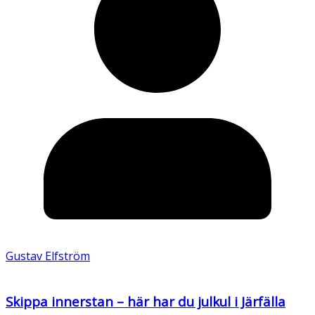
Gustav Elfström
Skippa innerstan – här har du julkul i Järfälla