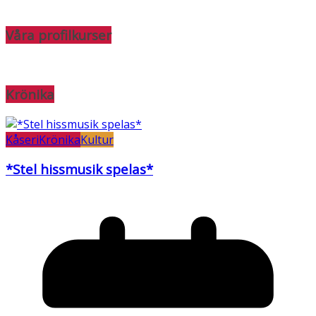
Våra profilkurser
Krönika
Kåseri
Krönika
Kultur
*Stel hissmusik spelas*