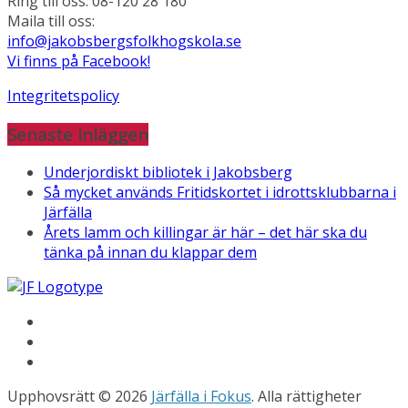
Ring till oss: 08-120 28 180
Maila till oss:
info@jakobsbergsfolkhogskola.se
Vi finns på Facebook!
Integritetspolicy
Senaste inläggen
Underjordiskt bibliotek i Jakobsberg
Så mycket används Fritidskortet i idrottsklubbarna i
Järfälla
Årets lamm och killingar är här – det här ska du
tänka på innan du klappar dem
Upphovsrätt © 2026
Järfälla i Fokus
. Alla rättigheter