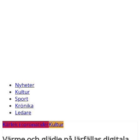
Nyheter
Kultur
Sport
Krönika
Ledare
Kärlek i coronatider
Kultur
Värme och glädje på Järfällas digitala