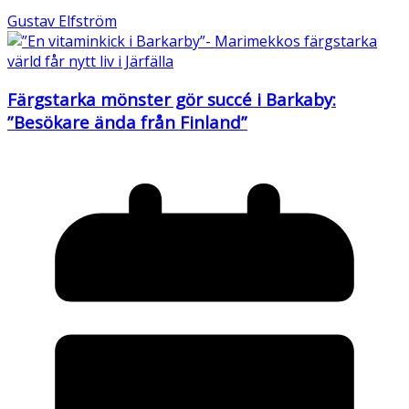
Gustav Elfström
Färgstarka mönster gör succé i Barkaby:
”Besökare ända från Finland”