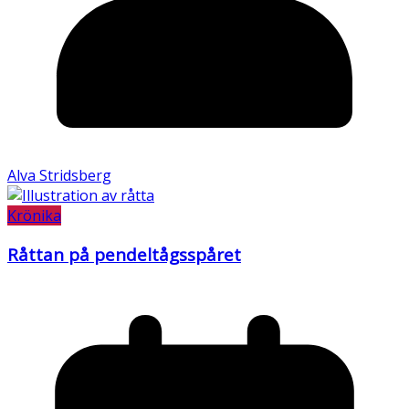
Alva Stridsberg
Krönika
Råttan på pendeltågsspåret