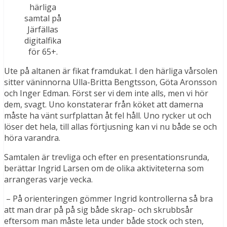
härliga
samtal på
Järfällas
digitalfika
för 65+.
Ute på altanen är fikat framdukat. I den härliga vårsolen
sitter väninnorna Ulla-Britta Bengtsson, Göta Aronsson
och Inger Edman. Först ser vi dem inte alls, men vi hör
dem, svagt. Uno konstaterar från köket att damerna
måste ha vänt surfplattan åt fel håll. Uno rycker ut och
löser det hela, till allas förtjusning kan vi nu både se och
höra varandra.
Samtalen är trevliga och efter en presentationsrunda,
berättar Ingrid Larsen om de olika aktiviteterna som
arrangeras varje vecka.
– På orienteringen gömmer Ingrid kontrollerna så bra
att man drar på på sig både skrap- och skrubbsår
eftersom man måste leta under både stock och sten,