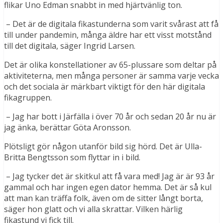
flikar Uno Edman snabbt in med hjärtvänlig ton.
– Det är de digitala fikastunderna som varit svårast att få
till under pandemin, många äldre har ett visst motstånd
till det digitala, säger Ingrid Larsen.
Det är olika konstellationer av 65-plussare som deltar på
aktiviteterna, men många personer är samma varje vecka
och det sociala är märkbart viktigt för den här digitala
fikagruppen.
– Jag har bott i Järfälla i över 70 år och sedan 20 år nu är
jag änka, berättar Göta Aronsson.
Plötsligt gör någon utanför bild sig hörd. Det är Ulla-
Britta Bengtsson som flyttar in i bild.
– Jag tycker det är skitkul att få vara med! Jag är är 93 år
gammal och har ingen egen dator hemma. Det är så kul
att man kan träffa folk, även om de sitter långt borta,
säger hon glatt och vi alla skrattar. Vilken härlig
fikastund vi fick till.