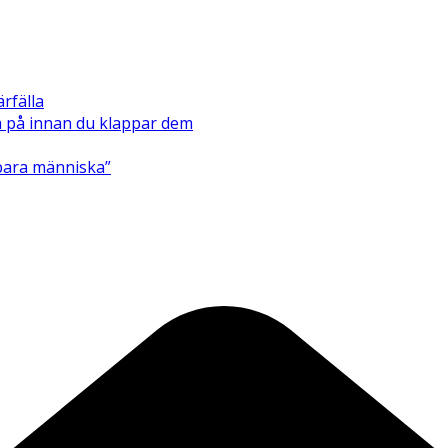
ärfälla
ka på innan du klappar dem
bara människa”