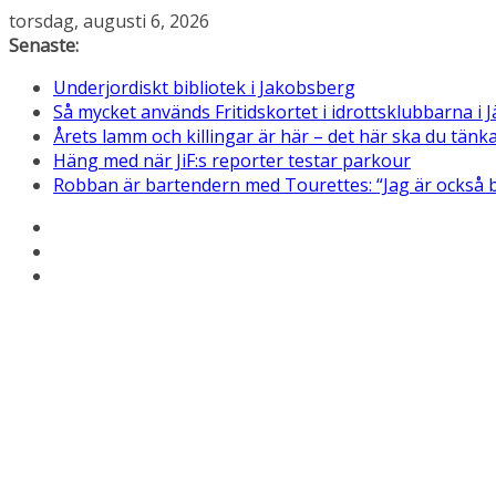
Hoppa
torsdag, augusti 6, 2026
till
Senaste:
innehåll
Underjordiskt bibliotek i Jakobsberg
Så mycket används Fritidskortet i idrottsklubbarna i J
Årets lamm och killingar är här – det här ska du tän
Häng med när JiF:s reporter testar parkour
Robban är bartendern med Tourettes: “Jag är också 