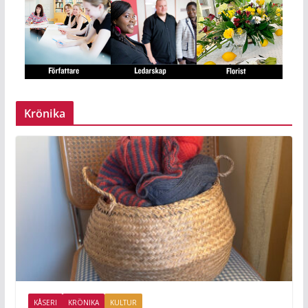
Krönika
KÅSERI
KRÖNIKA
KULTUR