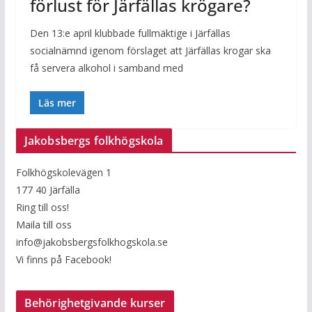
förlust för Järfällas krögare?
Den 13:e april klubbade fullmäktige i Järfällas
socialnämnd igenom förslaget att Järfällas krogar ska
få servera alkohol i samband med
Läs mer
Jakobsbergs folkhögskola
Folkhögskolevägen 1
177 40 Järfälla
Ring till oss!
Maila till oss
info@jakobsbergsfolkhogskola.se
Vi finns på Facebook!
Behörighetgivande kurser