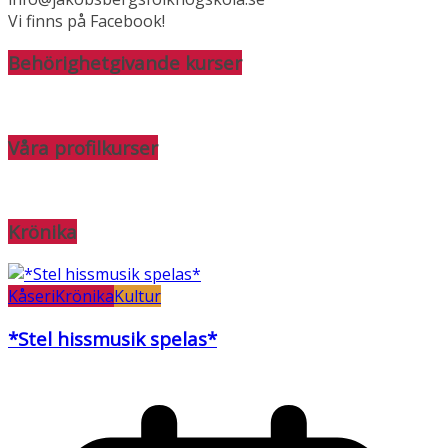
Vi finns på Facebook!
Behörighetgivande kurser
Våra profilkurser
Krönika
Kåseri
Krönika
Kultur
*Stel hissmusik spelas*