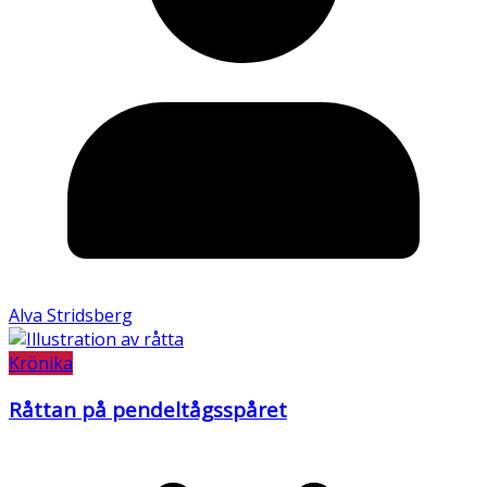
Alva Stridsberg
Krönika
Råttan på pendeltågsspåret