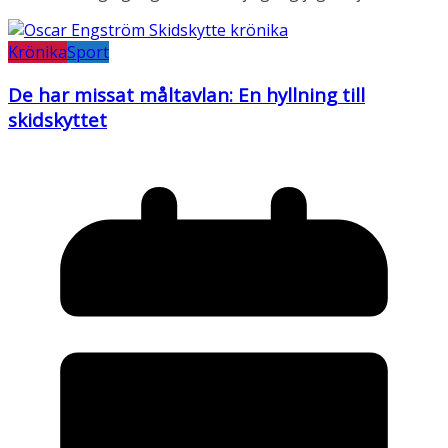
Krönika
Sport
De har missat måltavlan: En hyllning till
skidskyttet