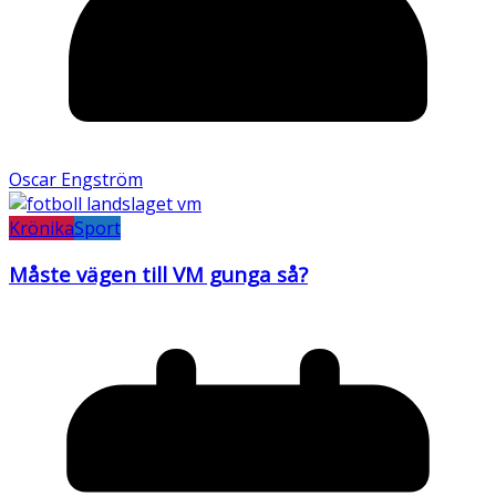
Oscar Engström
Krönika
Sport
Måste vägen till VM gunga så?