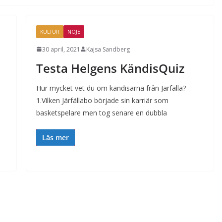
KULTUR
NÖJE
30 april, 2021
Kajsa Sandberg
Testa Helgens KändisQuiz
Hur mycket vet du om kändisarna från Järfälla?
1.Vilken Järfällabo började sin karriär som
basketspelare men tog senare en dubbla
Läs mer