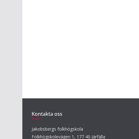
Kontakta oss
Jakobsbergs folkhögskola
Folkhögskolevägen 1, 177 40 Järfälla