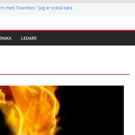
rn med Tourettes: “Jag är också bara
tek i Jakobsberg
itidskortet i idrottsklubbarna i Järfälla
ingar är här – det här ska du tänka på
ÖNIKA
LEDARE
em
reporter testar parkour