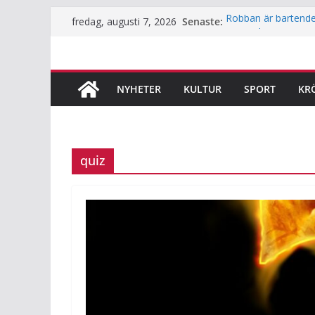
Hoppa
Senaste:
Robban är bartende
fredag, augusti 7, 2026
till
människa”
Underjordiskt biblio
innehåll
Så mycket används Fr
Årets lamm och kill
NYHETER
KULTUR
SPORT
KR
innan du klappar d
Häng med när JiF:s 
quiz