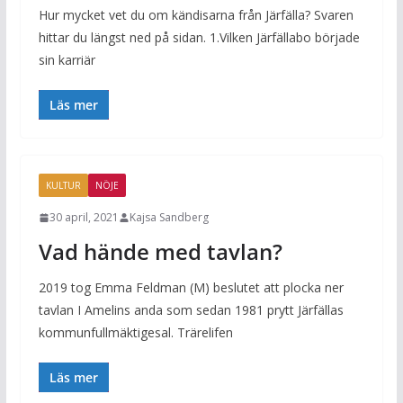
Hur mycket vet du om kändisarna från Järfälla? Svaren
hittar du längst ned på sidan. 1.Vilken Järfällabo började
sin karriär
Läs mer
KULTUR
NÖJE
30 april, 2021
Kajsa Sandberg
Vad hände med tavlan?
2019 tog Emma Feldman (M) beslutet att plocka ner
tavlan I Amelins anda som sedan 1981 prytt Järfällas
kommunfullmäktigesal. Trärelifen
Läs mer