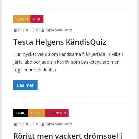
KULTUR
NÖJE
30 april, 2021
Kajsa Sandberg
Testa Helgens KändisQuiz
Hur mycket vet du om kändisarna från Järfälla? 1.Vilken
Järfällabo började sin karriär som basketspelare men
tog senare en dubbla
Läs mer
FAMILJ
KULTUR
RECENSION
29 april, 2021
Kajsa Sandberg
Rörigt men vackert drömspel i