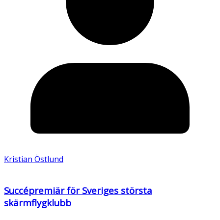
Kristian Östlund
Succépremiär för Sveriges största
skärmflygklubb