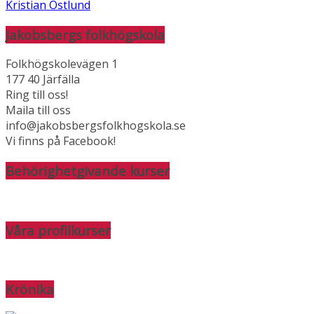
Kristian Östlund
Jakobsbergs folkhögskola
Folkhögskolevägen 1
177 40 Järfälla
Ring till oss!
Maila till oss
info@jakobsbergsfolkhogskola.se
Vi finns på Facebook!
Behörighetgivande kurser
Våra profilkurser
Krönika