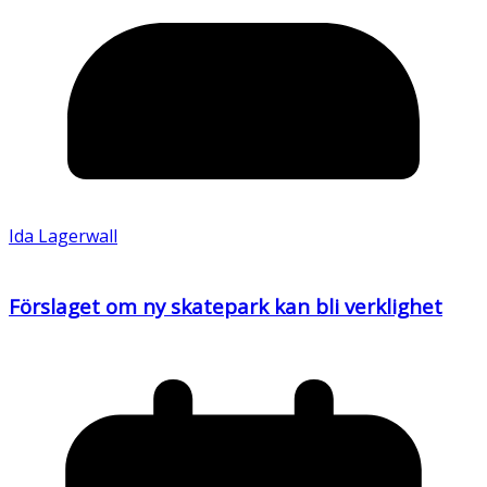
Ida Lagerwall
Förslaget om ny skatepark kan bli verklighet