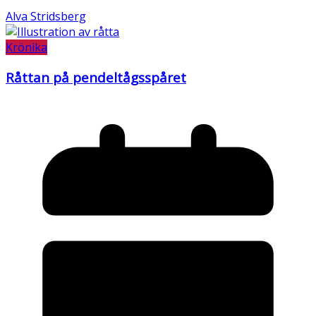
Alva Stridsberg
Krönika
Råttan på pendeltågsspåret