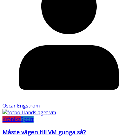
Oscar Engström
Krönika
Sport
Måste vägen till VM gunga så?