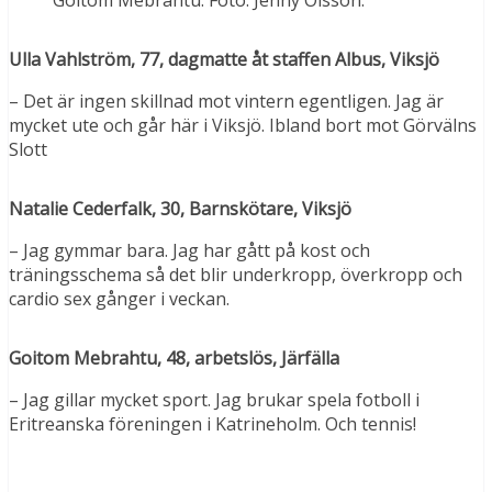
Goitom Mebrahtu. Foto: Jenny Olsson.
Ulla Vahlström, 77, dagmatte åt staffen Albus, Viksjö
– Det är ingen skillnad mot vintern egentligen. Jag är
mycket ute och går här i Viksjö. Ibland bort mot Görvälns
Slott
Natalie Cederfalk, 30, Barnskötare, Viksjö
– Jag gymmar bara. Jag har gått på kost och
träningsschema så det blir underkropp, överkropp och
cardio sex gånger i veckan.
Goitom Mebrahtu, 48, arbetslös, Järfälla
– Jag gillar mycket sport. Jag brukar spela fotboll i
Eritreanska föreningen i Katrineholm. Och tennis!