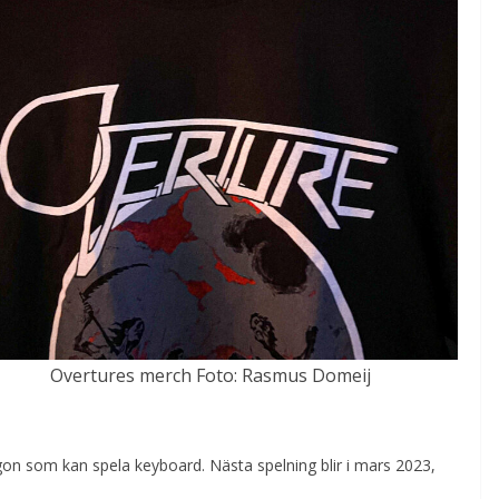
Overtures merch Foto: Rasmus Domeij
gon som kan spela keyboard. Nästa spelning blir i mars 2023,