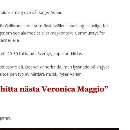
judutrustning och så, säger Adrian.
 Gullbrandsson, som fixat kvällens spelning. I vanliga fall
ig genom sociala medier eller mejlkontakt. Communityt för
känner alla.
 ett 20-30 tal band i Sverige, påpekar Niklas.
et större då. Det var annorlunda, man lyssnade på Yngves
ande den typ av hårdare musik, fyller Adrian i.
njamin.