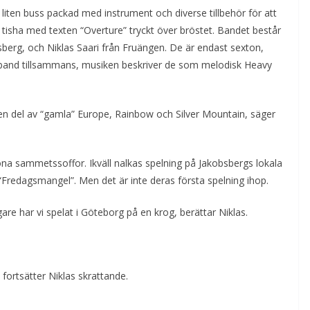
n liten buss packad med instrument och diverse tillbehör för att
t tisha med texten “Overture” tryckt över bröstet. Bandet består
erg, och Niklas Saari från Fruängen. De är endast sexton,
a band tillsammans, musiken beskriver de som melodisk Heavy
s en del av “gamla” Europe, Rainbow och Silver Mountain, säger
röna sammetssoffor. Ikväll nalkas spelning på Jakobsbergs lokala
 “Fredagsmangel”. Men det är inte deras första spelning ihop.
are har vi spelat i Göteborg på en krog, berättar Niklas.
fortsätter Niklas skrattande.