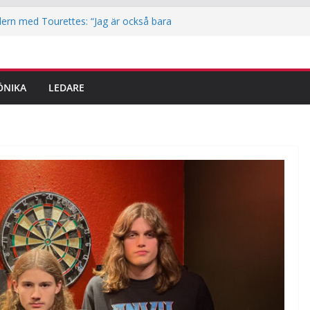
ern med Tourettes: “Jag är också bara
iotek i Jakobsberg
ritidskortet i idrottsklubbarna i Järfälla
lingar är här – det här ska du tänka på
ÖNIKA
LEDARE
dem
 reporter testar parkour