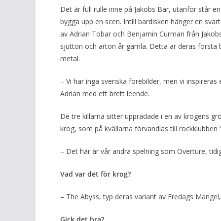
Det är full rulle inne på Jakobs Bar, utanför står e
bygga upp en scen. Intill bardisken hänger en svar
av Adrian Tobar och Benjamin Curman från Jakobsb
sjutton och arton år gamla. Detta är deras först
metal.
– Vi har inga svenska förebilder, men vi inspirera
Adrian med ett brett leende.
De tre killarna sitter uppradade i en av krogens g
krog, som på kvällarna förvandlas till rockklubben
– Det här är vår andra spelning som Overture, tidig
Vad var det för krog?
– The Abyss, typ deras variant av Fredags Mangel, 
Gick det bra?