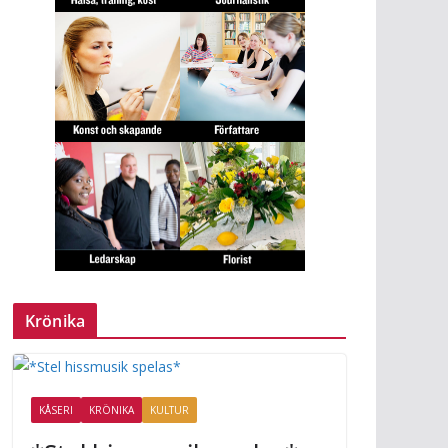
Krönika
KÅSERI
KRÖNIKA
KULTUR