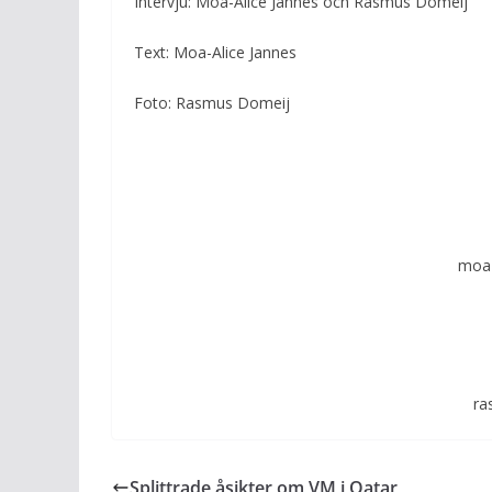
Intervju: Moa-Alice Jannes och Rasmus Domeij
Text: Moa-Alice Jannes
Foto: Rasmus Domeij
moa-
ra
Splittrade åsikter om VM i Qatar