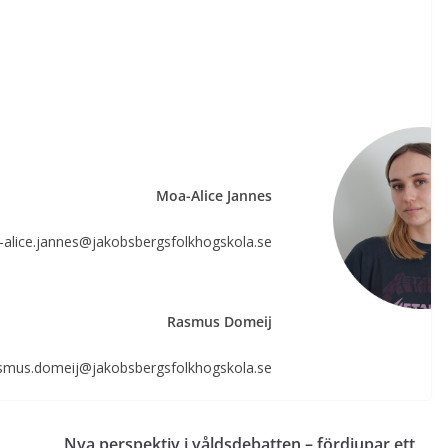
Moa-Alice Jannes
alice.jannes@jakobsbergsfolkhogskola.se
Rasmus Domeij
smus.domeij@jakobsbergsfolkhogskola.se
Nya perspektiv i våldsdebatten – fördjupar ett