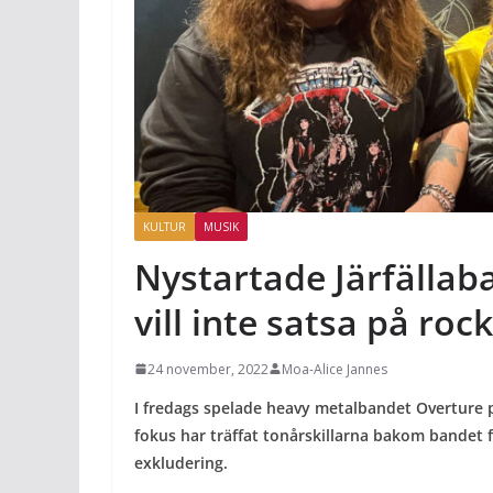
KULTUR
MUSIK
Nystartade Järfällab
vill inte satsa på roc
24 november, 2022
Moa-Alice Jannes
I fredags spelade heavy metalbandet Overture p
fokus har träffat tonårskillarna bakom bandet 
exkludering.