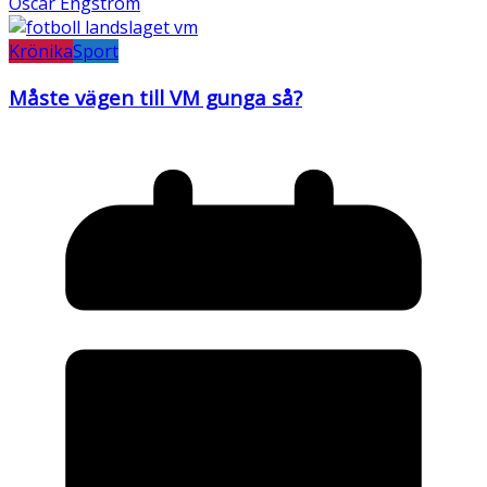
Oscar Engström
Krönika
Sport
Måste vägen till VM gunga så?