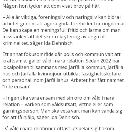
Någon hon tycker att dom visat prov på här.
– Alla är viktiga, föreningsliv och näringsliv kan bidra i
arbetet genom att agera goda förebilder för ungdomar.
De kan skapa en meningsfull fritid och larma om man
misstänker att det sker rekrytering av unga till
kriminalitet, säger Ida Dehnisch.
Ett annat fokusområde där polis och kommun valt att
kraftsamla, gäller våld i nära relation. Sedan 2022 har
lokalpolisen tillsammans med Järfälla kommun, Järfälla
hus och Järfälla kvinnojour utbildat fastighetsskötare
och personal inom Järfällahus. Arbetet har fått namnet
”Inte ensam”.
– Ingen ska vara ensam med sin oro om våld i nära
relation – varken som våldsutsatt, vittne eller som
gärningsperson. Man ska veta vart man kan vända sig
för att få hjälp, säger Ida Dehnisch.
Då våld i nära relationer oftast utspelar sig bakom