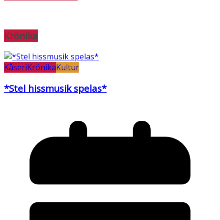
Krönika
Kåseri
Krönika
Kultur
*Stel hissmusik spelas*