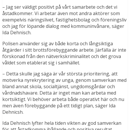
– Jag ser väldigt positivt på vårt samarbete och det vi
åstadkommer. Vi arbetar även mot andra aktörer som
exempelvis näringslivet, fastighetsbolag och föreningsliv
och jag för löpande dialog med kommuninvånare, säger
Ida Dehnisch.
Polisen använder sig av både korta och långsiktiga
åtgärder i sitt brottsförebyggande arbete. Järfälla är inte
förskonad från den nätverkskriminalitet och det grova
våldet som etablerat sig i samhället.
– Detta skulle jag säga är vår största prioritering, att
motverka nyrekrytering av unga, genom samverkan med
bland annat skola, socialtjänst, ungdomsgårdar och
vårdnadshavare. Detta är inget man kan arbeta med
kortsiktigt. Vi behöver arbeta både operativt här och nu
men även förebyggande på ett tidigt plan, säger Ida
Dehnicsh.
Ida Dehnisch lyfter hela tiden vikten av god samverkan
för att åstadkomma ihållande och positiva resultat.