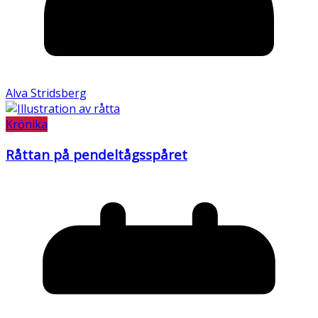
Alva Stridsberg
Krönika
Råttan på pendeltågsspåret