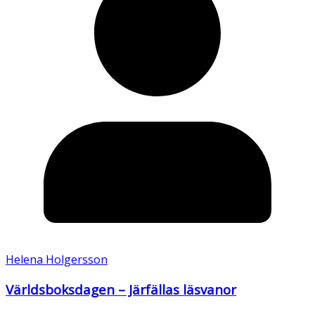
Helena Holgersson
Världsboksdagen – Järfällas läsvanor