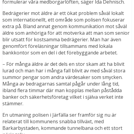
formulerar våra medborgarlöften, säger Ida Dehnisch.
Bedrägerier mot äldre är ett ökat problem såväl lokalt
som internationellt, ett område som polisen fokuserar
extra på. Bland annat genom kommunikation mot såväl
äldre som anhöriga för att motverka att man som senior
blir utsatt för kostsamma bedrägerier. Man har även
genomfört föreläsningar tillsammans med lokala
bankkontor som en del i det förebyggande arbetet.
– För många äldre är det dels en stor skam att ha blivit
lurad och man har i många fall blivit av med såväl stora
summor pengar som andra värdesaker som smycken.
Många av bedragarnas samtal pågår under lång tid,
ibland flera timmar där man kopplas mellan påstådda
banker och säkerhetsföretag vilket i själva verket inte
stämmer.
En utmaning polisen i Järfälla ser framför sig nu är
relaterat till kommunens snabba tillväxt, med
Barkarbystaden, kommande tunnelbana och ett stort