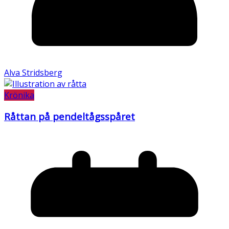
Alva Stridsberg
Krönika
Råttan på pendeltågsspåret