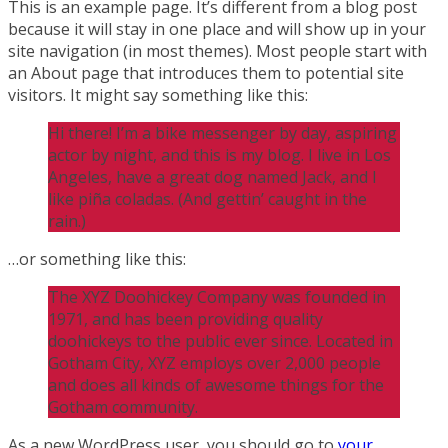
This is an example page. It’s different from a blog post
because it will stay in one place and will show up in your
site navigation (in most themes). Most people start with
an About page that introduces them to potential site
visitors. It might say something like this:
Hi there! I’m a bike messenger by day, aspiring
actor by night, and this is my blog. I live in Los
Angeles, have a great dog named Jack, and I
like piña coladas. (And gettin’ caught in the
rain.)
…or something like this:
The XYZ Doohickey Company was founded in
1971, and has been providing quality
doohickeys to the public ever since. Located in
Gotham City, XYZ employs over 2,000 people
and does all kinds of awesome things for the
Gotham community.
As a new WordPress user, you should go to
your