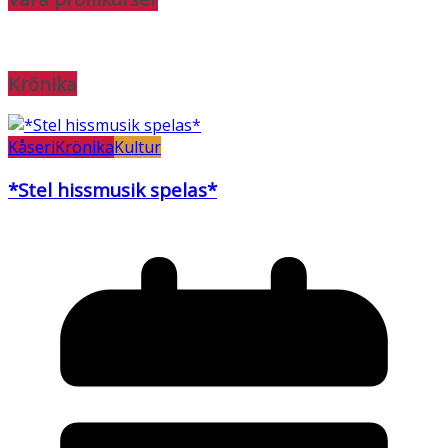
Krönika
Kåseri
Krönika
Kultur
*Stel hissmusik spelas*