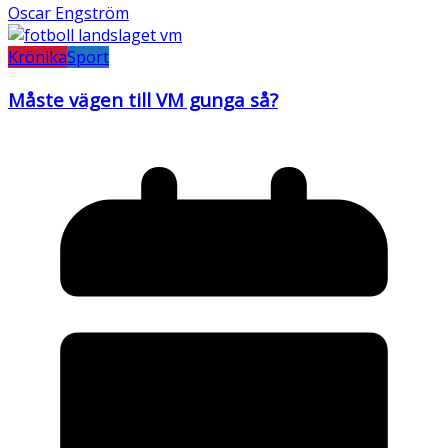
Oscar Engström
Krönika
Sport
Måste vägen till VM gunga så?