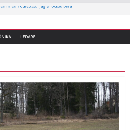
ern med Tourettes: “Jag är också bara
iotek i Jakobsberg
ritidskortet i idrottsklubbarna i Järfälla
lingar är här – det här ska du tänka på
ÖNIKA
LEDARE
dem
 reporter testar parkour