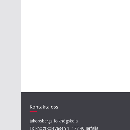
Kontakta oss
Jakobsbergs folkhögskola
Folkhögskolevägen 1, 177 40 Järfälla