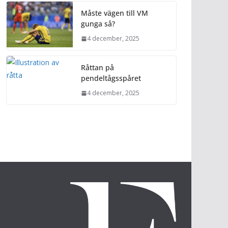
Måste vägen till VM
gunga så?
4 december, 2025
Råttan på
pendeltågsspåret
4 december, 2025