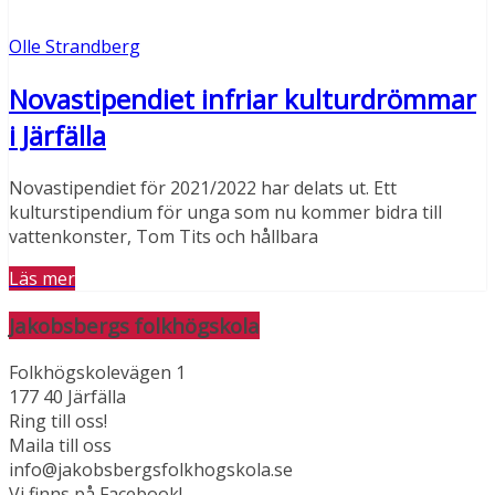
Olle Strandberg
Novastipendiet infriar kulturdrömmar
i Järfälla
Novastipendiet för 2021/2022 har delats ut. Ett
kulturstipendium för unga som nu kommer bidra till
vattenkonster, Tom Tits och hållbara
Läs mer
Jakobsbergs folkhögskola
Folkhögskolevägen 1
177 40 Järfälla
Ring till oss!
Maila till oss
info@jakobsbergsfolkhogskola.se
Vi finns på Facebook!