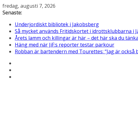
Hoppa
fredag, augusti 7, 2026
till
Senaste:
innehåll
Underjordiskt bibliotek i Jakobsberg
Så mycket används Fritidskortet i idrottsklubbarna i J
Årets lamm och killingar är här – det här ska du tän
Häng med när JiF:s reporter testar parkour
Robban är bartendern med Tourettes: “Jag är också 