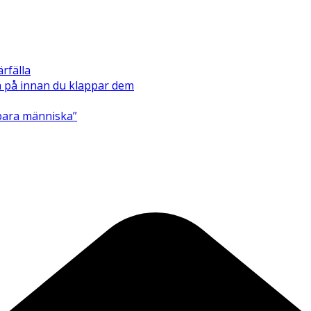
ärfälla
ka på innan du klappar dem
bara människa”