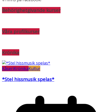
Behörighetgivande kurser
Våra profilkurser
Krönika
Kåseri
Krönika
Kultur
*Stel hissmusik spelas*