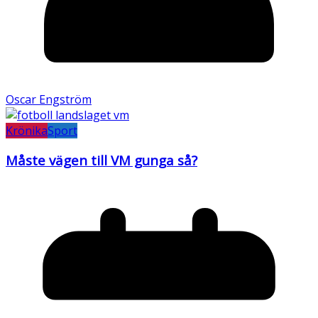
Oscar Engström
Krönika
Sport
Måste vägen till VM gunga så?