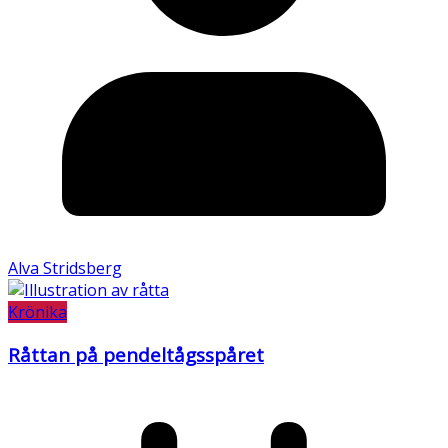
Alva Stridsberg
Krönika
Råttan på pendeltågsspåret