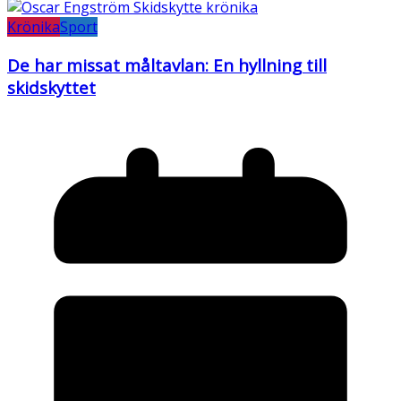
Krönika
Sport
De har missat måltavlan: En hyllning till
skidskyttet