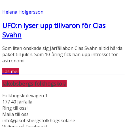
Helena Holgersson
UFO:n lyser upp tillvaron för Clas
Svahn
Som liten önskade sig Järfällabon Clas Svahn alltid hårda
paket till julen. Som 10-åring fick han upp intresset för
astronomi
Läs mer
Jakobsbergs folkhögskola
Folkhögskolevägen 1
177 40 Järfälla
Ring till oss!
Maila till oss
info@jakobsbergsfolkhogskola.se
Vi finns på Facebook!