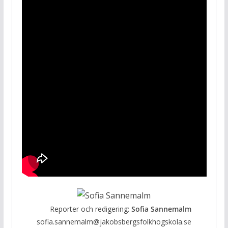
Reporter och redigering:
Sofia Sannemalm
sofia.sannemalm@jakobsbergsfolkhogskola.se