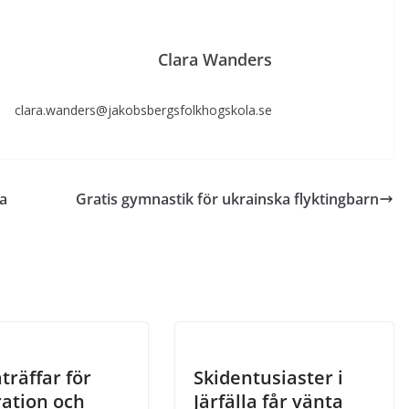
Clara Wanders
clara.wanders@jakobsbergsfolkhogskola.se
ka
Gratis gymnastik för ukrainska flyktingbarn
träffar för
Skidentusiaster i
ration och
Järfälla får vänta