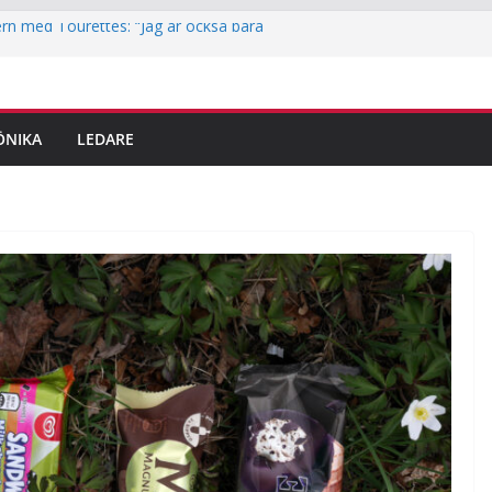
rn med Tourettes: “Jag är också bara
tek i Jakobsberg
itidskortet i idrottsklubbarna i Järfälla
ingar är här – det här ska du tänka på
ÖNIKA
LEDARE
em
reporter testar parkour