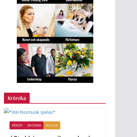
av
 än
Krönika
KÅSERI
KRÖNIKA
KULTUR