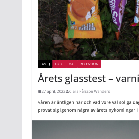
FAMILJ
FOTO
MAT
RECENSION
Årets glasstest – varn
27 april, 2022
Clara Pålsson Wanders
V
åren är äntligen här och vad vore väl soliga da
provat sig igenom några av årets nykomlingar i