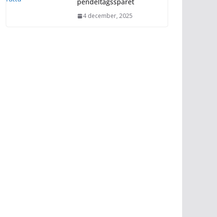
pendeltågsspåret
4 december, 2025
g
isk