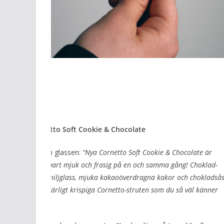
Cornetto Soft Cookie & Chocolate
GB om glassen:
“​​Nya Cornetto Soft Cookie & Chocolate är
underbart mjuk och frasig på en och samma gång! Choklad-
och vaniljglass, mjuka kakaoöverdragna kakor och chokladså
i den härligt krispiga Cornetto-struten som du så väl känner
till.”