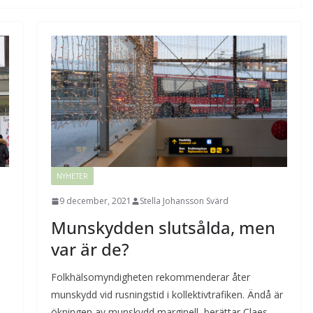
NYHETER
9 december, 2021
Stella Johansson Svärd
Munskydden slutsålda, men
var är de?
Folkhälsomyndigheten rekommenderar åter
munskydd vid rusningstid i kollektivtrafiken. Ändå är
ökningen av munskydd marginell, berättar Claes