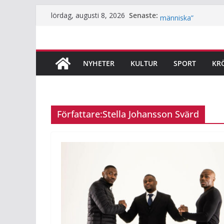
Hoppa
Senaste:
Robban är bartende
lördag, augusti 8, 2026
till
människa”
Underjordiskt biblio
innehåll
Så mycket används Fr
Årets lamm och kill
NYHETER
KULTUR
SPORT
KR
innan du klappar d
Häng med när JiF:s 
Författare:
Stella Johansson Svärd