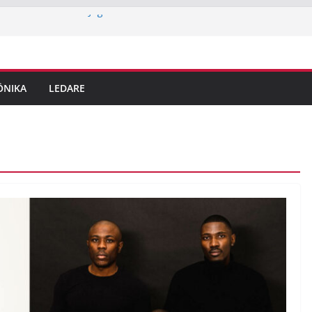
rn med Tourettes: “Jag är också bara
tek i Jakobsberg
itidskortet i idrottsklubbarna i Järfälla
ingar är här – det här ska du tänka på
ÖNIKA
LEDARE
em
reporter testar parkour