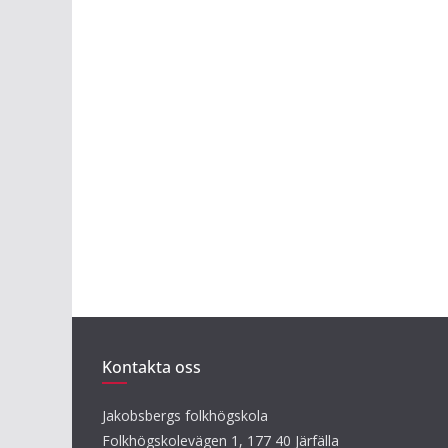
Kontakta oss
Jakobsbergs folkhögskola
Folkhögskolevägen 1, 177 40 Järfälla