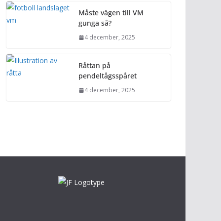
Måste vägen till VM
gunga så?
4 december, 2025
Råttan på
pendeltågsspåret
4 december, 2025