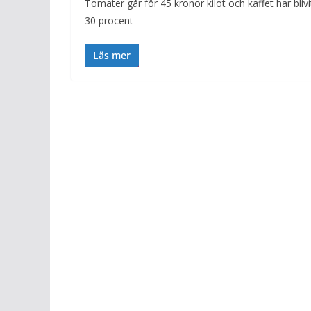
Tomater går för 45 kronor kilot och kaffet har blivi
30 procent
Läs mer