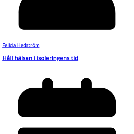
Felicia Hedström
Håll hälsan i isoleringens tid