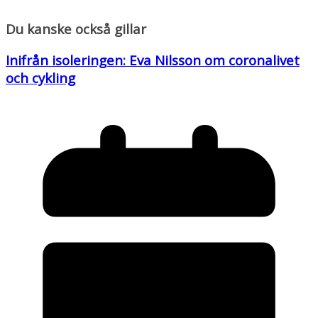
Du kanske också gillar
Inifrån isoleringen: Eva Nilsson om coronalivet
och cykling