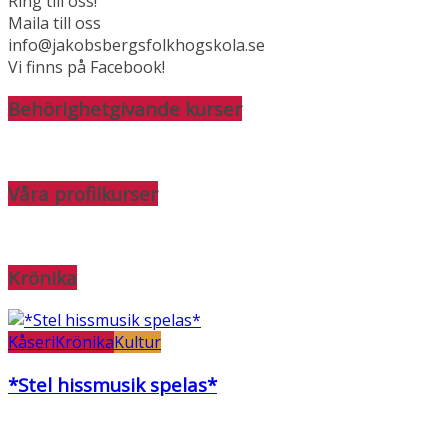
Ring till oss!
Maila till oss
info@jakobsbergsfolkhogskola.se
Vi finns på Facebook!
Behörighetgivande kurser
Våra profilkurser
Krönika
Kåseri
Krönika
Kultur
*Stel hissmusik spelas*