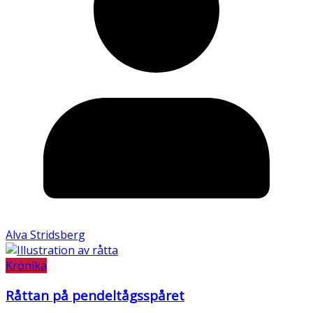
Alva Stridsberg
Krönika
Råttan på pendeltågsspåret