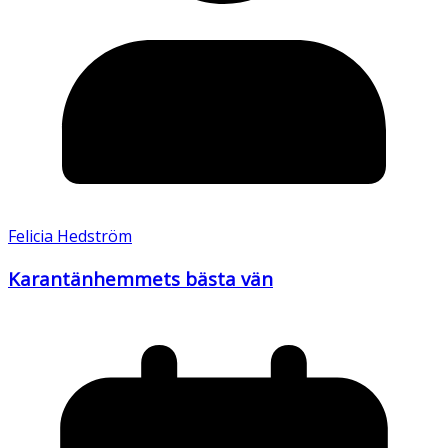
Felicia Hedström
Karantänhemmets bästa vän