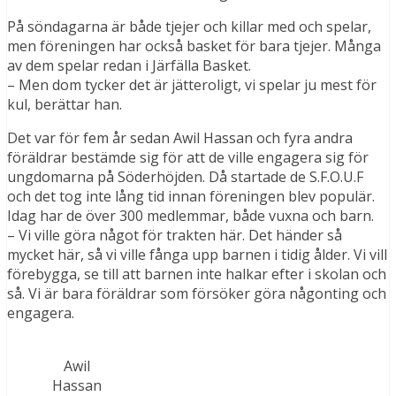
På söndagarna är både tjejer och killar med och spelar,
men föreningen har också basket för bara tjejer. Många
av dem spelar redan i Järfälla Basket.
– Men dom tycker det är jätteroligt, vi spelar ju mest för
kul, berättar han.
Det var för fem år sedan Awil Hassan och fyra andra
föräldrar bestämde sig för att de ville engagera sig för
ungdomarna på Söderhöjden. Då startade de S.F.O.U.F
och det tog inte lång tid innan föreningen blev populär.
Idag har de över 300 medlemmar, både vuxna och barn.
– Vi ville göra något för trakten här. Det händer så
mycket här, så vi ville fånga upp barnen i tidig ålder. Vi vill
förebygga, se till att barnen inte halkar efter i skolan och
så. Vi är bara föräldrar som försöker göra någonting och
engagera.
Awil
Hassan