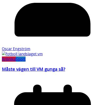
Oscar Engström
Krönika
Sport
Måste vägen till VM gunga så?