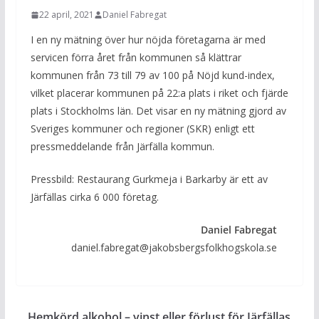
22 april, 2021
Daniel Fabregat
I en ny mätning över hur nöjda företagarna är med
servicen förra året från kommunen så klättrar
kommunen från 73 till 79 av 100 på Nöjd kund-index,
vilket placerar kommunen på 22:a plats i riket och fjärde
plats i Stockholms län. Det visar en ny mätning gjord av
Sveriges kommuner och regioner (SKR) enligt ett
pressmeddelande från Järfälla kommun.
Pressbild: Restaurang Gurkmeja i Barkarby är ett av
Järfällas cirka 6 000 företag.
Daniel Fabregat
daniel.fabregat@jakobsbergsfolkhogskola.se
Hemkörd alkohol – vinst eller förlust för Järfällas