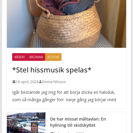
KÅSERI
KRÖNIKA
KULTUR
*Stel hissmusik spelas*
16 april, 2026
Emma Nilsson
Igår bestämde jag mig för att börja sticka en halsduk,
som så många gånger förr. Varje gång jag börjar med
De har missat måltavlan: En
hyllning till skidskyttet