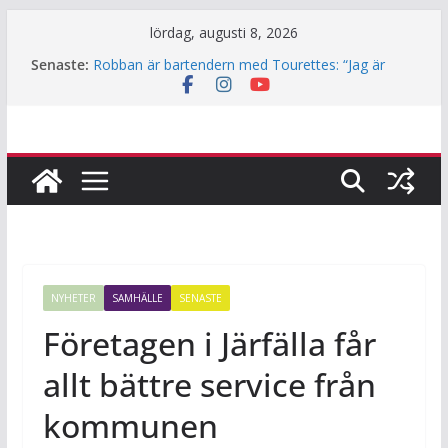
Hoppa
lördag, augusti 8, 2026
till
Senaste:
Robban är bartendern med Tourettes: “Jag är
innehåll
också bara människa”
Underjordiskt bibliotek i Jakobsberg
Så mycket används Fritidskortet i idrottsklubbarna
i Järfälla
Årets lamm och killingar är här – det här ska du
tänka på innan du klappar dem
Häng med när JiF:s reporter testar parkour
NYHETER
SAMHÄLLE
SENASTE
Företagen i Järfälla får
allt bättre service från
kommunen