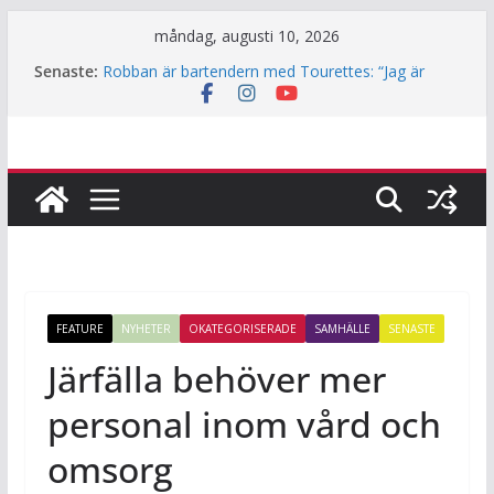
Hoppa
måndag, augusti 10, 2026
till
Senaste:
Robban är bartendern med Tourettes: “Jag är
innehåll
också bara människa”
Underjordiskt bibliotek i Jakobsberg
Så mycket används Fritidskortet i idrottsklubbarna
i Järfälla
Årets lamm och killingar är här – det här ska du
tänka på innan du klappar dem
Häng med när JiF:s reporter testar parkour
FEATURE
NYHETER
OKATEGORISERADE
SAMHÄLLE
SENASTE
Järfälla behöver mer
personal inom vård och
omsorg