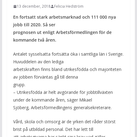
13 december, 2018
Felicia Hedström
En fortsatt stark arbetsmarknad och 111 000 nya
jobb till 2020. Så ser
prognosen ut enligt Arbetsförmedlingen för de
kommande två åren.
Antalet sysselsatta fortsätta öka i samtliga län i Sverige.
Huvuddelen av den lediga
arbetskraften finns bland utrikesfödda och majoriteten
av jobben förväntas gå till denna
grupp.
– Utrikesfödda är helt avgörande för jobbtillväxten
under de kommande åren, säger Mikael
Sjöberg, Arbetsförmedlingens generalsekreterare.
Vård, skola och omsorg är de yrken det råder störst
brist på utbildad personal. Det har lett till
att arbetsgivarna har sänkt sina krav vad gäller