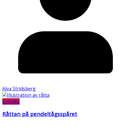
Alva Stridsberg
Krönika
Råttan på pendeltågsspåret