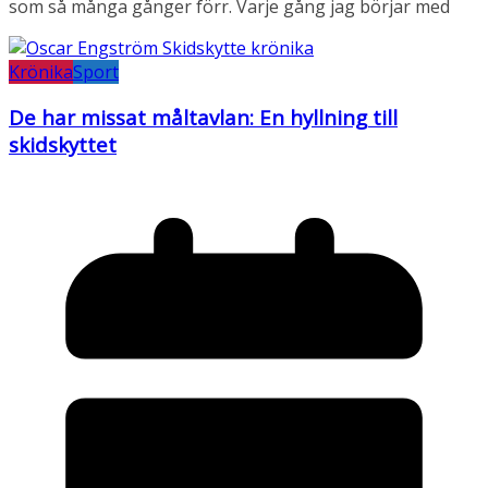
som så många gånger förr. Varje gång jag börjar med
Krönika
Sport
De har missat måltavlan: En hyllning till
skidskyttet