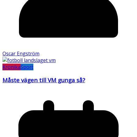
Oscar Engström
Krönika
Sport
Måste vägen till VM gunga så?