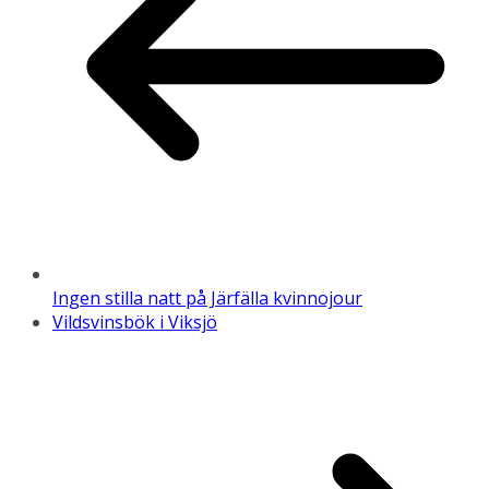
Ingen stilla natt på Järfälla kvinnojour
Vildsvinsbök i Viksjö