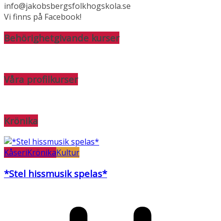
info@jakobsbergsfolkhogskola.se
Vi finns på Facebook!
Behörighetgivande kurser
Våra profilkurser
Krönika
Kåseri
Krönika
Kultur
*Stel hissmusik spelas*