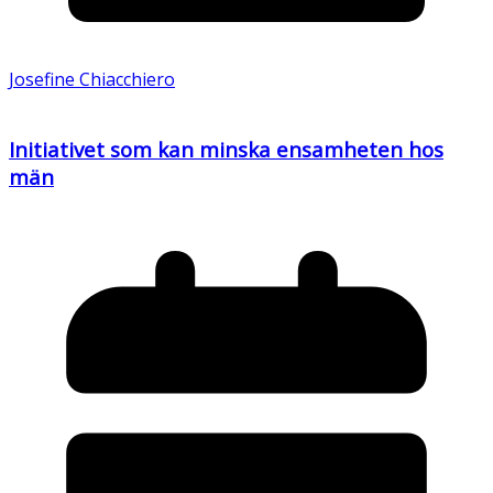
Josefine Chiacchiero
Initiativet som kan minska ensamheten hos
män