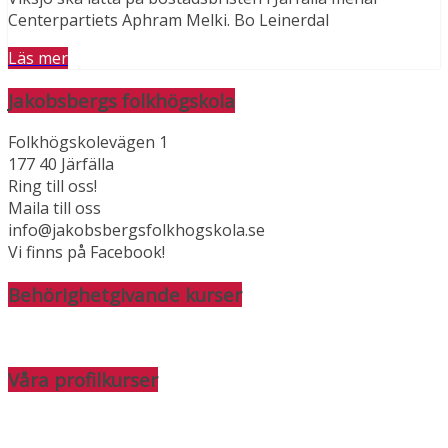
Centerpartiets Aphram Melki. Bo Leinerdal
Läs mer
Jakobsbergs folkhögskola
Folkhögskolevägen 1
177 40 Järfälla
Ring till oss!
Maila till oss
info@jakobsbergsfolkhogskola.se
Vi finns på Facebook!
Behörighetgivande kurser
Våra profilkurser