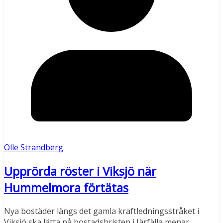
Olle Strandberg
Upprörda röster i Viksjö när
Hummelmora förtätas
Nya bostäder längs det gamla kraftledningsstråket i
Viksjö ska lätta på bostadsbristen i Järfälla menar