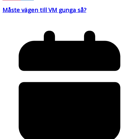
Måste vägen till VM gunga så?