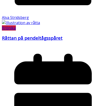
Alva Stridsberg
Krönika
Råttan på pendeltågsspåret