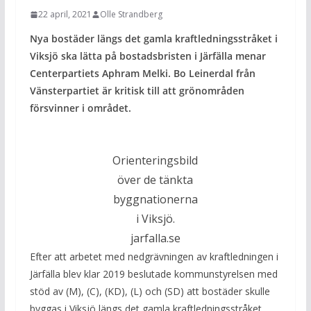
22 april, 2021
Olle Strandberg
Nya bostäder längs det gamla kraftledningsstråket i
Viksjö ska lätta på bostadsbristen i Järfälla menar
Centerpartiets Aphram Melki. Bo Leinerdal från
Vänsterpartiet är kritisk till att grönområden
försvinner i området.
Orienteringsbild
över de tänkta
byggnationerna
i Viksjö.
jarfalla.se
Efter att arbetet med nedgrävningen av kraftledningen i
Järfälla blev klar 2019 beslutade kommunstyrelsen med
stöd av (M), (C), (KD), (L) och (SD) att bostäder skulle
byggas i Viksjö längs det gamla kraftledningsstråket.