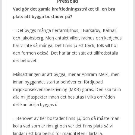
Pressbild
Vad gör det gamla kraftledningsstråket till en bra
plats att bygga bostäder på?
‒ Det byggs många flerfamiljshus, i Barkarby, Kallhäll
och Jakobsberg. Men antalet villor, radhus och kedjehus
har vi inte så många. Det finns ju ett tryck, folk vill bo i
den formen också. Det här är ett sätt att tillfredsställa
det behovet.
Målsättningen är att bygga, menar Aphram Melki, men
innan byggandet startar behöver en fördjupad
miljökonsekvensbeskrivning (MKB) göras. Den ska ta in
alla miljöaspekter innan det beslutas i vilka områden
det kan börja byggas i.
‒ Behovet av fler bostäder finns ju, och då måste man
kolla vad som är rimligt och var det finns plats så vi
landar i ett bra beslut för majoriteten i Järfälla.