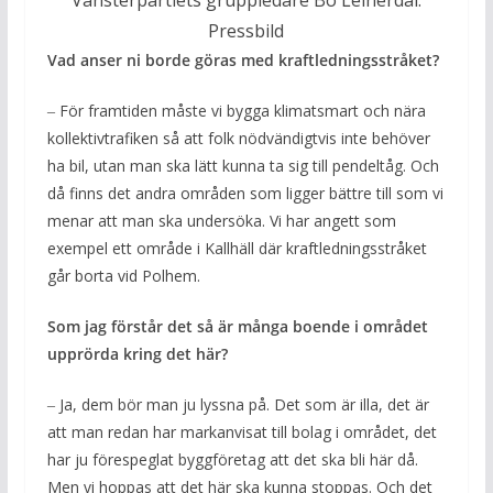
Vänsterpartiets gruppledare Bo Leinerdal.
Pressbild
Vad anser ni borde göras med kraftledningsstråket?
‒ För framtiden måste vi bygga klimatsmart och nära
kollektivtrafiken så att folk nödvändigtvis inte behöver
ha bil, utan man ska lätt kunna ta sig till pendeltåg. Och
då finns det andra områden som ligger bättre till som vi
menar att man ska undersöka. Vi har angett som
exempel ett område i Kallhäll där kraftledningsstråket
går borta vid Polhem.
Som jag förstår det så är många boende i området
upprörda kring det här?
‒ Ja, dem bör man ju lyssna på. Det som är illa, det är
att man redan har markanvisat till bolag i området, det
har ju förespeglat byggföretag att det ska bli här då.
Men vi hoppas att det här ska kunna stoppas. Och det