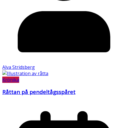
Alva Stridsberg
Krönika
Råttan på pendeltågsspåret