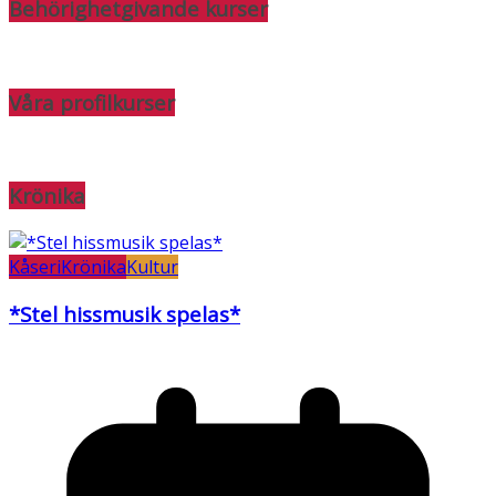
Behörighetgivande kurser
Våra profilkurser
Krönika
Kåseri
Krönika
Kultur
*Stel hissmusik spelas*