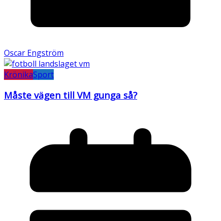
Oscar Engström
Krönika
Sport
Måste vägen till VM gunga så?