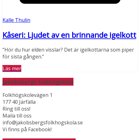
Kalle Thulin
Kåseri: Ljudet av en brinnande igelkott
“Hör du hur elden visslar? Det är igelkottarna som piper
för sista gången.”
Läs mer
Jakobsbergs folkhögskola
Folkhögskolevägen 1
177 40 Järfälla
Ring till oss!
Maila till oss
info@jakobsbergsfolkhogskola.se
Vi finns på Facebook!