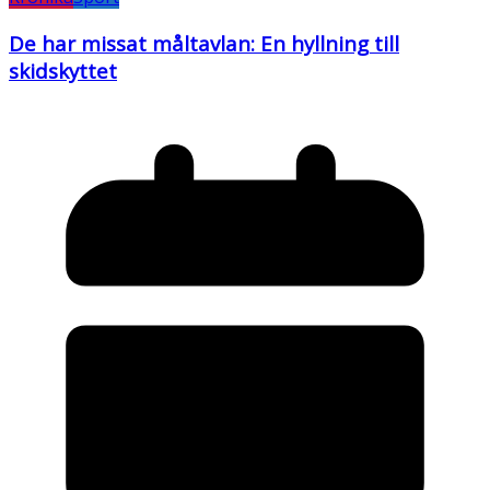
De har missat måltavlan: En hyllning till
skidskyttet