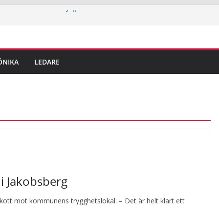
ern med Tourettes: “Jag är också bara
iotek i Jakobsberg
ritidskortet i idrottsklubbarna i Järfälla
lingar är här – det här ska du tänka på
dem
ÖNIKA
LEDARE
 reporter testar parkour
 i Jakobsberg
kott mot kommunens trygghetslokal. – Det är helt klart ett