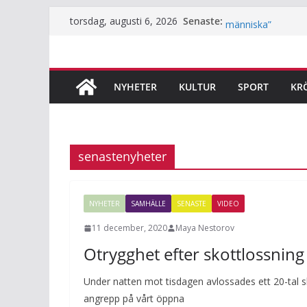
Hoppa
Robban är bartend
Senaste:
torsdag, augusti 6, 2026
människa”
till
Underjordiskt bibl
innehåll
Så mycket används F
Årets lamm och kil
innan du klappar 
NYHETER
KULTUR
SPORT
KR
Häng med när JiF:s
senastenyheter
NYHETER
SAMHÄLLE
SENASTE
VIDEO
11 december, 2020
Maya Nestorov
Otrygghet efter skottlossning
Under natten mot tisdagen avlossades ett 20-tal s
angrepp på vårt öppna