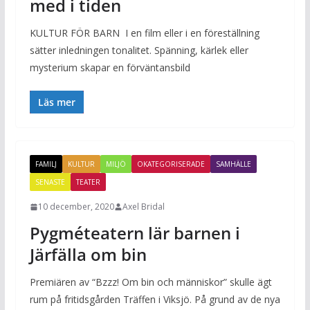
med i tiden
KULTUR FÖR BARN I en film eller i en föreställning
sätter inledningen tonalitet. Spänning, kärlek eller
mysterium skapar en förväntansbild
Läs mer
FAMILJ
KULTUR
MILJÖ
OKATEGORISERADE
SAMHÄLLE
SENASTE
TEATER
10 december, 2020
Axel Bridal
Pygméteatern lär barnen i
Järfälla om bin
Premiären av “Bzzz! Om bin och människor” skulle ägt
rum på fritidsgården Träffen i Viksjö. På grund av de nya