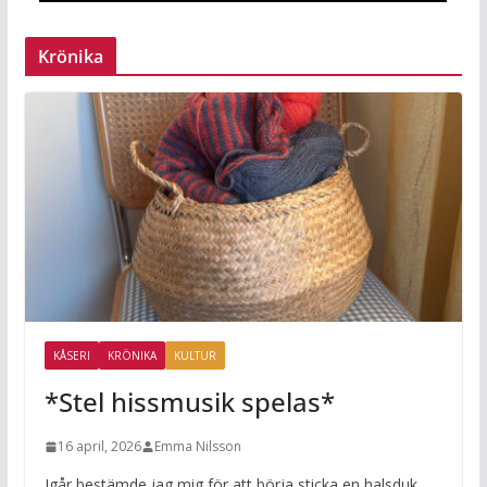
Krönika
KÅSERI
KRÖNIKA
KULTUR
*Stel hissmusik spelas*
16 april, 2026
Emma Nilsson
Igår bestämde jag mig för att börja sticka en halsduk,