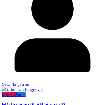
Oscar Engström
Krönika
Sport
Måste vägen till VM gunga så?