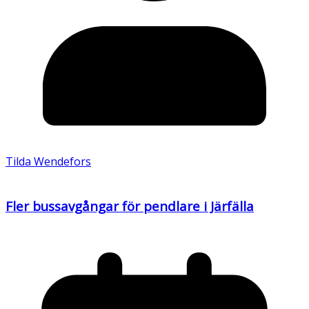
Tilda Wendefors
Fler bussavgångar för pendlare i Järfälla