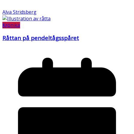
Alva Stridsberg
Krönika
Råttan på pendeltågsspåret