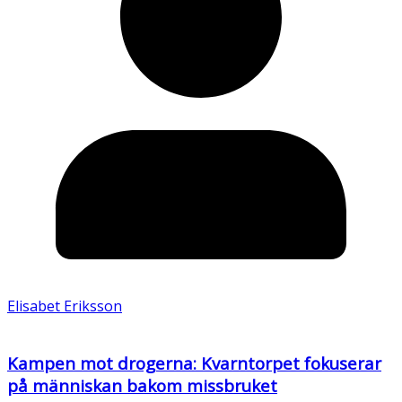
Elisabet Eriksson
Kampen mot drogerna: Kvarntorpet fokuserar
på människan bakom missbruket