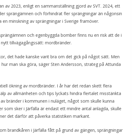
jan av 2023, enligt en sammanställning gjord av SVT. 2024, ett
gder sprängämnen och förhindrat fler sprängningar än någonsin
ra en minskning av sprängningar i Sverige framöver.
la sprängämnen och egenbyggda bomber finns nu en risk att de i
 nytt tillvägagångssätt: mordbränder.
kor, det hade kanske varit bra om det gick på något sätt. Men
t se hur man ska göra, säger Sten Andersson, strateg på Attunda
tiell ökning av mordbränder. I år har det redan skett flera
lp av allmänheten och tips lyckats hindra flertalet misstänkta
 av bränder i kommunen i nuläget, något som skulle kunna
 som sker i Järfälla är endast ett mindre antal anlagda, skulle
er det därför att påverka statistiken markant.
m brandkåren i Järfälla fått på grund av gängen, sprängningar