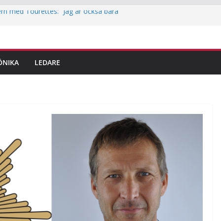
rn med Tourettes: “Jag är också bara
tek i Jakobsberg
itidskortet i idrottsklubbarna i Järfälla
ingar är här – det här ska du tänka på
ÖNIKA
LEDARE
em
reporter testar parkour