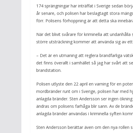
174 sprängningar har inträffat i Sverige sedan bör
år senare, och polisen har beslagtagit stora män
förr. Polisens förhoppning är att detta ska innebä
När det blivit svårare för kriminella att undanhål
större utsträckning kommer att använda sig av ett
– Det är en utmaning att reglera brandfarliga väts
det finns överallt i samhället så jag har svårt at
brandstation.
Polisen utlyste den 22 april en varning för en poten
mordbränder runt om i Sverige, polisen har med hjä
anlagda bränder. Sten Andersson ser ingen ökning
ändras om polisens farhåga blir sann. Av de bränder
anlagda bränder användas i kriminella syften komm
Sten Andersson berättar även om den nya rollen so