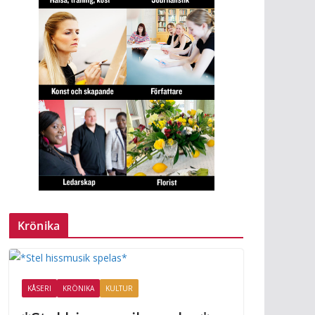
Krönika
KÅSERI
KRÖNIKA
KULTUR