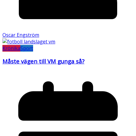
Oscar Engström
Krönika
Sport
Måste vägen till VM gunga så?