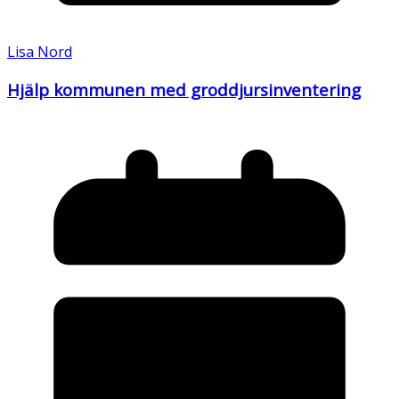
Lisa Nord
Hjälp kommunen med groddjursinventering