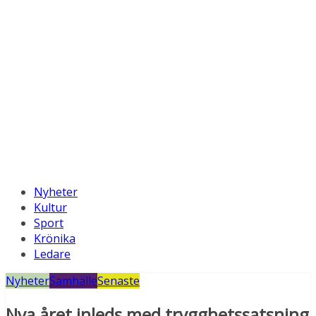
Nyheter
Kultur
Sport
Krönika
Ledare
Nyheter
Samhälle
Senaste
Nya året inleds med trygghetssatsning