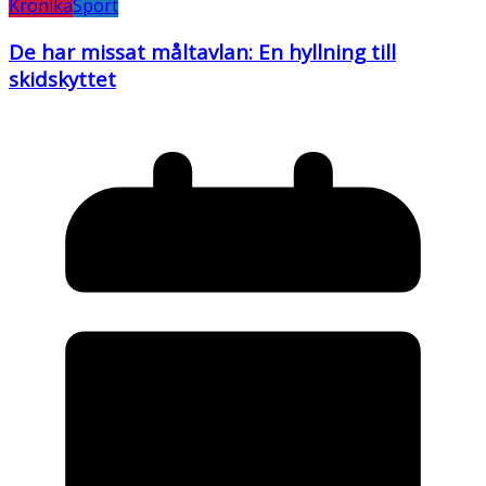
Krönika
Sport
De har missat måltavlan: En hyllning till
skidskyttet