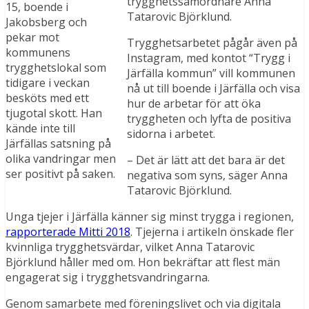
trygghetssamordnare Anna
15, boende i
Tatarovic Björklund.
Jakobsberg och
pekar mot
Trygghetsarbetet pågår även på
kommunens
Instagram, med kontot “Trygg i
trygghetslokal som
Järfälla kommun” vill kommunen
tidigare i veckan
nå ut till boende i Järfälla och visa
besköts med ett
hur de arbetar för att öka
tjugotal skott. Han
tryggheten och lyfta de positiva
kände inte till
sidorna i arbetet.
Järfällas satsning på
olika vandringar men
– Det är lätt att det bara är det
ser positivt på saken.
negativa som syns, säger Anna
Tatarovic Björklund.
Unga tjejer i Järfälla känner sig minst trygga i regionen,
rapporterade Mitti 2018
. Tjejerna i artikeln önskade fler
kvinnliga trygghetsvärdar, vilket Anna Tatarovic
Björklund håller med om. Hon bekräftar att flest män
engagerat sig i trygghetsvandringarna.
Genom samarbete med föreningslivet och via digitala