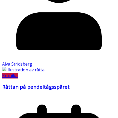
Alva Stridsberg
Krönika
Råttan på pendeltågsspåret