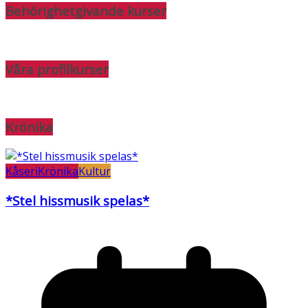
Behörighetgivande kurser
Våra profilkurser
Krönika
Kåseri
Krönika
Kultur
*Stel hissmusik spelas*