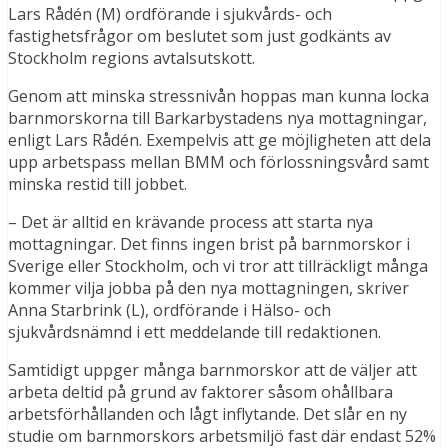
Lars Rådén (M) ordförande i sjukvårds- och
fastighetsfrågor om beslutet som just godkänts av
Stockholm regions avtalsutskott.
Genom att minska stressnivån hoppas man kunna locka
barnmorskorna till Barkarbystadens nya mottagningar,
enligt Lars Rådén. Exempelvis att ge möjligheten att dela
upp arbetspass mellan BMM och förlossningsvård samt
minska restid till jobbet.
– Det är alltid en krävande process att starta nya
mottagningar. Det finns ingen brist på barnmorskor i
Sverige eller Stockholm, och vi tror att tillräckligt många
kommer vilja jobba på den nya mottagningen, skriver
Anna Starbrink (L), ordförande i Hälso- och
sjukvårdsnämnd i ett meddelande till redaktionen.
Samtidigt uppger många barnmorskor att de väljer att
arbeta deltid på grund av faktorer såsom ohållbara
arbetsförhållanden och lågt inflytande. Det slår en ny
studie om barnmorskors arbetsmiljö fast där endast 52%