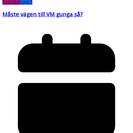
Krönika
Sport
Måste vägen till VM gunga så?