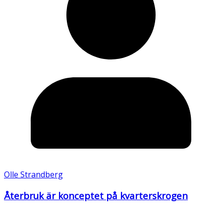
Olle Strandberg
Återbruk är konceptet på kvarterskrogen