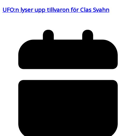
UFO:n lyser upp tillvaron för Clas Svahn