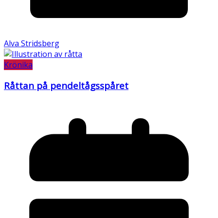
Alva Stridsberg
Krönika
Råttan på pendeltågsspåret